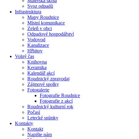
Mateřská škola
Svoz odpadů
Infrastruktura
Mapy Roudnice
Místní komunikace
Zeleň v obci
Odpadové hospodářství
Vodovod
Kanalizace
Hřbitov
Volný čas
Knihovna
Keramika
Kalendář akcí
Roudnický zpravodaj
Zájmové spolky
Fotogalerie
Fotografie Roudnice
Fotografie z akcí
Roudnický kulturní rok
Počasí
Letecké snímky
Kontakty
Kontakt
Napište nám