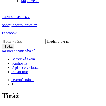
Mapa webu
+420 495 451 322
obec@obecroudnice.cz
Facebook
Hledaný výraz
Hledat
rozšířené vyhledávání
Mateřská škola
Knihovna
Aplikace v obraze
Smart Info
Úvodní stránka
Tiráž
Tiráž