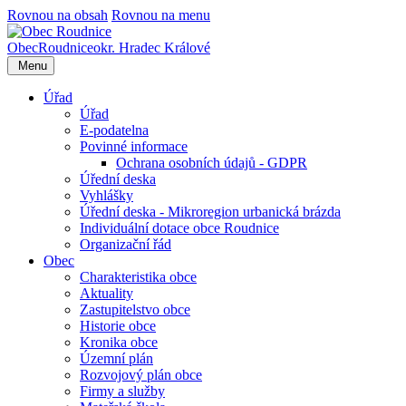
Rovnou na obsah
Rovnou na menu
Obec
Roudnice
okr. Hradec Králové
Menu
Úřad
Úřad
E-podatelna
Povinné informace
Ochrana osobních údajů - GDPR
Úřední deska
Vyhlášky
Úřední deska - Mikroregion urbanická brázda
Individuální dotace obce Roudnice
Organizační řád
Obec
Charakteristika obce
Aktuality
Zastupitelstvo obce
Historie obce
Kronika obce
Územní plán
Rozvojový plán obce
Firmy a služby