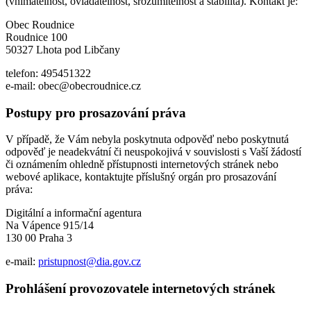
(vnímatelnost, ovladatelnost, srozumitelnost a stabilita). Kontakt je:
Obec Roudnice
Roudnice 100
50327 Lhota pod Libčany
telefon: 495451322
e-mail: obec@obecroudnice.cz
Postupy pro prosazování práva
V případě, že Vám nebyla poskytnuta odpověď nebo poskytnutá
odpověď je neadekvátní či neuspokojivá v souvislosti s Vaší žádostí
či oznámením ohledně přístupnosti internetových stránek nebo
webové aplikace, kontaktujte příslušný orgán pro prosazování
práva:
Digitální a informační agentura
Na Vápence 915/14
130 00 Praha 3
e-mail:
pristupnost@dia.gov.cz
Prohlášení provozovatele internetových stránek