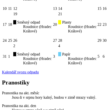
10
11
12
13
14
15
16
19
21
Směsný odpad
Plasty
17
18
20
22
23
Roudnice (Hradec
Roudnice (Hradec
Králové)
Králové)
24
25
26
27
28
29
30
2
4
Směsný odpad
Papír
31
1
3
5
6
Roudnice (Hradec
Roudnice (Hradec
Králové)
Králové)
Kalendář svozu odpadu
Pranostiky
Pranostika na akt. měsíc
Jsou-li v srpnu hory kalný, budou v zimě mrazy valný.
Pranostika na akt. den