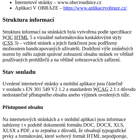
Internetové stránky – www.obecroudnice.cz
Aplikaci V OBRAZE –
https://www.aplikacevobraze.cz/
Struktura informací
Struktura informací na stránkách byla vytvořena podle specifikace
W3C
HTML
5 a vizuálně naformátována kaskádovými styly
(
CSS
3) – vzhled stránek a jejich funkčnost jsou podřízeny
možnostem handicapovaných uživatelů. Dodržení výše zmíněných
norem by mělo zajistit správné zobrazení obsahu stránek ve většině
používaných prohlížečů a na většině zobrazovacích zařízení.
Stav souladu
Uvedené internetové stránky a mobilní aplikace jsou částečně
v souladu s EN 301 549 V2 1.2 a standardem
WCAG
2.1 z důvodu
nedostatečně přístupného obsahu anebo výjimek uvedených níže.
Přístupnost obsahu
Na internetových stránkách a v mobilní aplikaci jsou informace
nabízeny i v podobě dokumentů formátu DOC, DOCX, XLS,
XLSX a PDF, a to zejména z důvodů, že obsahují typografické
prvky a formátování, které webový formát HTML nepodporuje,