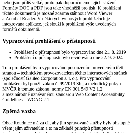
nebo jsou příliš velké, proto pak doporučujeme jejich stažení.
Formáty DOC a PDF jsou také vhodnější pro tisk. K prohlížení
těchto dokumentů je možné zdarma stáhnout Word Viewer
a Acrobat Reader. V některých webových prohlížečích je
integrována aplikace, jež slouží k prohlížení výše uvedených
formátů dokumentů.
Vypracování prohlášení o přístupnosti
Prohlášení o přístupnosti bylo vypracováno dne 21. 8. 2019
Prohlášení o přístupnosti bylo revidováno dne 22. 9. 2024
Toto prohlášení bylo vypracováno posouzením provedeným třetí
stranou – technickým provozovatelem těchto internetových stránek
(společností Galileo Corporation s. r. o.). Pro vypracování
prohlášení byl použit zákon č. 99/2019 Sb., a metodický pokyn
MVČR k tomuto zákonu, normy EN 301 549 V2 1.2
a mezinárodně uznávanému standardu Web Content Accessibility
Guidelines – WCAG 2.1.
Zpětná vazba
Obec Roudnice má za cíl, aby jím spravované služby byly přístupné
všem jejím uživatelům a to na základě principů přístupnosti