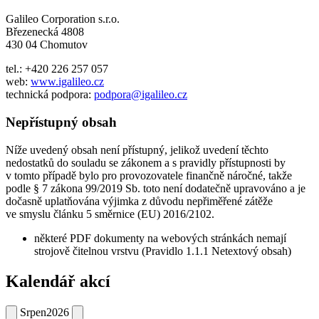
Galileo Corporation s.r.o.
Březenecká 4808
430 04 Chomutov
tel.: +420 226 257 057
web:
www.igalileo.cz
technická podpora:
podpora@igalileo.cz
Nepřístupný obsah
Níže uvedený obsah není přístupný, jelikož uvedení těchto
nedostatků do souladu se zákonem a s pravidly přístupnosti by
v tomto případě bylo pro provozovatele finančně náročné, takže
podle § 7 zákona 99/2019 Sb. toto není dodatečně upravováno a je
dočasně uplatňována výjimka z důvodu nepřiměřené zátěže
ve smyslu článku 5 směrnice (EU) 2016/2102.
některé PDF dokumenty na webových stránkách nemají
strojově čitelnou vrstvu (Pravidlo 1.1.1 Netextový obsah)
Kalendář akcí
Srpen
2026