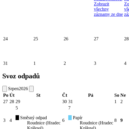
Zobrazit
Zo
všechny
vš
záznamy ze dne
zá
24
25
26
27
28
31
1
2
3
4
Svoz odpadů
Srpen
2026
Po
Út
St
Čt
Pá
So
Ne
27
28
29
30
31
1
2
5
7
Směsný odpad
Papír
3
4
6
8
9
Roudnice (Hradec
Roudnice (Hradec
Králové)
Králové)