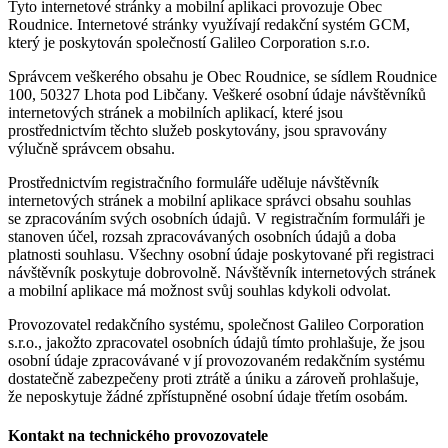
Tyto internetové stránky a mobilní aplikaci provozuje Obec
Roudnice. Internetové stránky využívají redakční systém GCM,
který je poskytován společností Galileo Corporation s.r.o.
Správcem veškerého obsahu je Obec Roudnice, se sídlem Roudnice
100, 50327 Lhota pod Libčany. Veškeré osobní údaje návštěvníků
internetových stránek a mobilních aplikací, které jsou
prostřednictvím těchto služeb poskytovány, jsou spravovány
výlučně správcem obsahu.
Prostřednictvím registračního formuláře uděluje návštěvník
internetových stránek a mobilní aplikace správci obsahu souhlas
se zpracováním svých osobních údajů. V registračním formuláři je
stanoven účel, rozsah zpracovávaných osobních údajů a doba
platnosti souhlasu. Všechny osobní údaje poskytované při registraci
návštěvník poskytuje dobrovolně. Návštěvník internetových stránek
a mobilní aplikace má možnost svůj souhlas kdykoli odvolat.
Provozovatel redakčního systému, společnost Galileo Corporation
s.r.o., jakožto zpracovatel osobních údajů tímto prohlašuje, že jsou
osobní údaje zpracovávané v jí provozovaném redakčním systému
dostatečně zabezpečeny proti ztrátě a úniku a zároveň prohlašuje,
že neposkytuje žádné zpřístupněné osobní údaje třetím osobám.
Kontakt na technického provozovatele