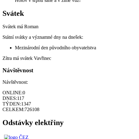
Hotov v srpnu sáně a v zimě vůz!
Svátek
Svátek má
Roman
Státní svátky a významné dny na dnešek:
Mezinárodní den původního obyvatelstva
Zítra má svátek
Vavřinec
Návštěvnost
Návštěvnost:
ONLINE:
0
DNES:
117
TÝDEN:
1347
CELKEM:
726108
Odstávky elektřiny