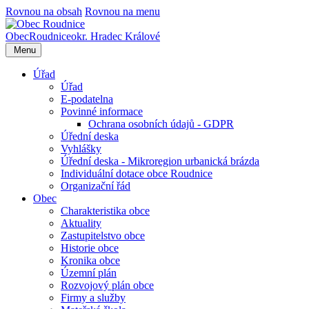
Rovnou na obsah
Rovnou na menu
Obec
Roudnice
okr. Hradec Králové
Menu
Úřad
Úřad
E-podatelna
Povinné informace
Ochrana osobních údajů - GDPR
Úřední deska
Vyhlášky
Úřední deska - Mikroregion urbanická brázda
Individuální dotace obce Roudnice
Organizační řád
Obec
Charakteristika obce
Aktuality
Zastupitelstvo obce
Historie obce
Kronika obce
Územní plán
Rozvojový plán obce
Firmy a služby