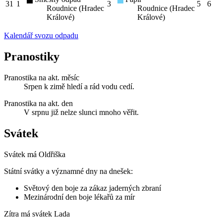
31
1
3
5
6
Roudnice (Hradec
Roudnice (Hradec
Králové)
Králové)
Kalendář svozu odpadu
Pranostiky
Pranostika na akt. měsíc
Srpen k zimě hledí a rád vodu cedí.
Pranostika na akt. den
V srpnu již nelze slunci mnoho věřit.
Svátek
Svátek má
Oldřiška
Státní svátky a významné dny na dnešek:
Světový den boje za zákaz jaderných zbraní
Mezinárodní den boje lékařů za mír
Zítra má svátek
Lada