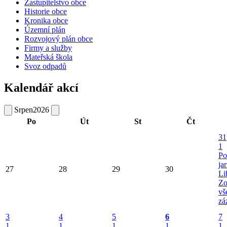
Zastupitelstvo obce
Historie obce
Kronika obce
Územní plán
Rozvojový plán obce
Firmy a služby
Mateřská škola
Svoz odpadů
Kalendář akcí
Srpen
2026
Po
Út
St
Čt
31
1
Po
ja
27
28
29
30
Li
Zo
vš
zá
3
4
5
6
7
1
1
1
1
1