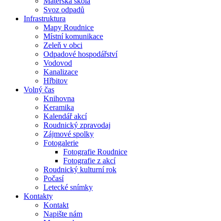
Mateřská škola
Svoz odpadů
Infrastruktura
Mapy Roudnice
Místní komunikace
Zeleň v obci
Odpadové hospodářství
Vodovod
Kanalizace
Hřbitov
Volný čas
Knihovna
Keramika
Kalendář akcí
Roudnický zpravodaj
Zájmové spolky
Fotogalerie
Fotografie Roudnice
Fotografie z akcí
Roudnický kulturní rok
Počasí
Letecké snímky
Kontakty
Kontakt
Napište nám