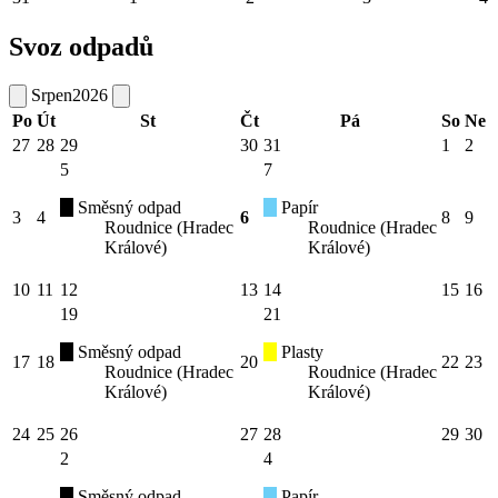
Svoz odpadů
Srpen
2026
Po
Út
St
Čt
Pá
So
Ne
27
28
29
30
31
1
2
5
7
Směsný odpad
Papír
3
4
6
8
9
Roudnice (Hradec
Roudnice (Hradec
Králové)
Králové)
10
11
12
13
14
15
16
19
21
Směsný odpad
Plasty
17
18
20
22
23
Roudnice (Hradec
Roudnice (Hradec
Králové)
Králové)
24
25
26
27
28
29
30
2
4
Směsný odpad
Papír