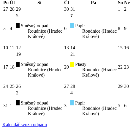
Po
Út
St
Čt
Pá
So
Ne
27
28
29
30
31
1
2
5
7
Směsný odpad
Papír
3
4
6
8
9
Roudnice (Hradec
Roudnice (Hradec
Králové)
Králové)
10
11
12
13
14
15
16
19
21
Směsný odpad
Plasty
17
18
20
22
23
Roudnice (Hradec
Roudnice (Hradec
Králové)
Králové)
24
25
26
27
28
29
30
2
4
Směsný odpad
Papír
31
1
3
5
6
Roudnice (Hradec
Roudnice (Hradec
Králové)
Králové)
Kalendář svozu odpadu