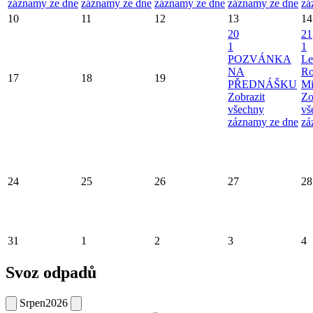
záznamy ze dne
záznamy ze dne
záznamy ze dne
záznamy ze dne
zá
10
11
12
13
14
20
21
1
1
POZVÁNKA
Le
NA
Ro
17
18
19
PŘEDNÁŠKU
Mi
Zobrazit
Zo
všechny
vš
záznamy ze dne
zá
24
25
26
27
28
31
1
2
3
4
Svoz odpadů
Srpen
2026