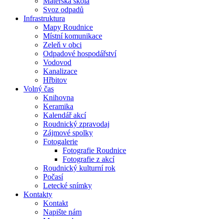
Mateřská škola
Svoz odpadů
Infrastruktura
Mapy Roudnice
Místní komunikace
Zeleň v obci
Odpadové hospodářství
Vodovod
Kanalizace
Hřbitov
Volný čas
Knihovna
Keramika
Kalendář akcí
Roudnický zpravodaj
Zájmové spolky
Fotogalerie
Fotografie Roudnice
Fotografie z akcí
Roudnický kulturní rok
Počasí
Letecké snímky
Kontakty
Kontakt
Napište nám