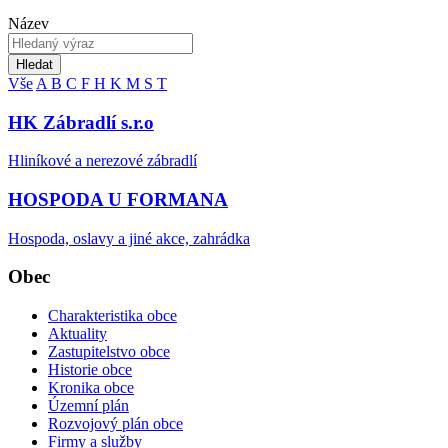
Název
Hledat
Vše
A
B
C
F
H
K
M
S
T
HK Zábradlí s.r.o
Hliníkové a nerezové zábradlí
HOSPODA U FORMANA
Hospoda, oslavy a jiné akce, zahrádka
Obec
Charakteristika obce
Aktuality
Zastupitelstvo obce
Historie obce
Kronika obce
Územní plán
Rozvojový plán obce
Firmy a služby