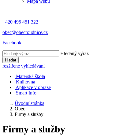
Mapa webu
+420 495 451 322
obec@obecroudnice.cz
Facebook
Hledaný výraz
Hledat
rozšířené vyhledávání
Mateřská škola
Knihovna
Aplikace v obraze
Smart Info
Úvodní stránka
Obec
Firmy a služby
Firmy a služby