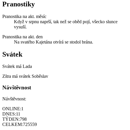
Pranostiky
Pranostika na akt. měsíc
Když v srpnu naprší, tak než se oběd pojí, všecko slunce
vysuší.
Pranostika na akt. den
Na svatého Kajetána otvírá se stodol brána.
Svátek
Svátek má
Lada
Zítra má svátek
Soběslav
Návštěvnost
Návštěvnost:
ONLINE:
1
DNES:
11
TÝDEN:
798
CELKEM:
725559