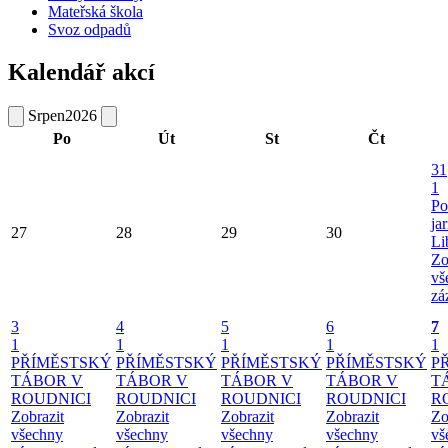
Mateřská škola
Svoz odpadů
Kalendář akcí
Srpen
2026
Po
Út
St
Čt
31
1
Po
ja
27
28
29
30
Li
Zo
vš
zá
3
4
5
6
7
1
1
1
1
1
PŘÍMĚSTSKÝ
PŘÍMĚSTSKÝ
PŘÍMĚSTSKÝ
PŘÍMĚSTSKÝ
P
TÁBOR V
TÁBOR V
TÁBOR V
TÁBOR V
T
ROUDNICI
ROUDNICI
ROUDNICI
ROUDNICI
R
Zobrazit
Zobrazit
Zobrazit
Zobrazit
Zo
všechny
všechny
všechny
všechny
vš