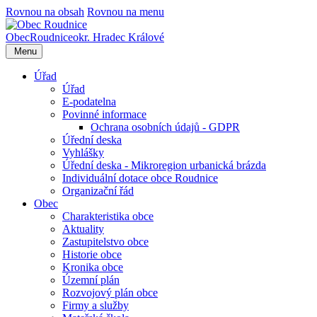
Rovnou na obsah
Rovnou na menu
Obec
Roudnice
okr. Hradec Králové
Menu
Úřad
Úřad
E-podatelna
Povinné informace
Ochrana osobních údajů - GDPR
Úřední deska
Vyhlášky
Úřední deska - Mikroregion urbanická brázda
Individuální dotace obce Roudnice
Organizační řád
Obec
Charakteristika obce
Aktuality
Zastupitelstvo obce
Historie obce
Kronika obce
Územní plán
Rozvojový plán obce
Firmy a služby