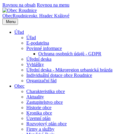
Rovnou na obsah
Rovnou na menu
Obec
Roudnice
okr. Hradec Králové
Menu
Úřad
Úřad
E-podatelna
Povinné informace
Ochrana osobních údajů - GDPR
Úřední deska
Vyhlášky
Úřední deska - Mikroregion urbanická brázda
Individuální dotace obce Roudnice
Organizační řád
Obec
Charakteristika obce
Aktuality
Zastupitelstvo obce
Historie obce
Kronika obce
Územní plán
Rozvojový plán obce
Firmy a služby