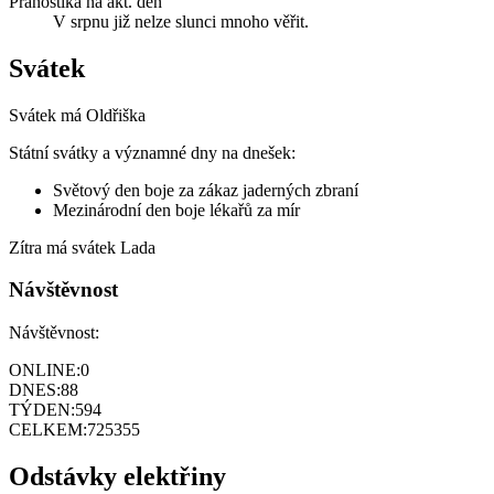
Pranostika na akt. den
V srpnu již nelze slunci mnoho věřit.
Svátek
Svátek má
Oldřiška
Státní svátky a významné dny na dnešek:
Světový den boje za zákaz jaderných zbraní
Mezinárodní den boje lékařů za mír
Zítra má svátek
Lada
Návštěvnost
Návštěvnost:
ONLINE:
0
DNES:
88
TÝDEN:
594
CELKEM:
725355
Odstávky elektřiny