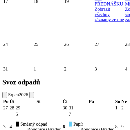
17
18
19
PŘEDNÁŠKU
Mi
Zobrazit
Zo
všechny
vš
záznamy ze dne
zá
24
25
26
27
28
31
1
2
3
4
Svoz odpadů
Srpen
2026
Po
Út
St
Čt
Pá
So
Ne
27
28
29
30
31
1
2
5
7
Směsný odpad
Papír
3
4
6
8
9
Roudnice (Hradec
Roudnice (Hradec