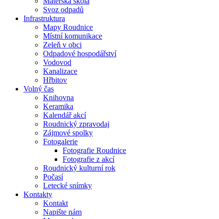
Mateřská škola
Svoz odpadů
Infrastruktura
Mapy Roudnice
Místní komunikace
Zeleň v obci
Odpadové hospodářství
Vodovod
Kanalizace
Hřbitov
Volný čas
Knihovna
Keramika
Kalendář akcí
Roudnický zpravodaj
Zájmové spolky
Fotogalerie
Fotografie Roudnice
Fotografie z akcí
Roudnický kulturní rok
Počasí
Letecké snímky
Kontakty
Kontakt
Napište nám