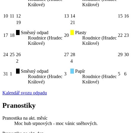
Králové)
Králové)
10
11
12
13
14
15
16
19
21
Směsný odpad
Plasty
17
18
20
22
23
Roudnice (Hradec
Roudnice (Hradec
Králové)
Králové)
24
25
26
27
28
29
30
2
4
Směsný odpad
Papír
31
1
3
5
6
Roudnice (Hradec
Roudnice (Hradec
Králové)
Králové)
Kalendář svozu odpadu
Pranostiky
Pranostika na akt. měsíc
Moc hub srpnových - moc vánic sněhových.