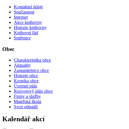
Kontaktní údaje
Současnost
Internet
Akce knihovny
Historie knihovny
Knihovní řád
Směrnice
Obec
Charakteristika obce
Aktuality
Zastupitelstvo obce
Historie obce
Kronika obce
Územní plán
Rozvojový plán obce
Firmy a služby
Mateřská škola
Svoz odpadů
Kalendář akcí