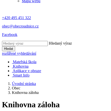
Mapa webu
+420 495 451 322
obec@obecroudnice.cz
Facebook
Hledaný výraz
Hledat
rozšířené vyhledávání
Mateřská škola
Knihovna
Aplikace v obraze
Smart Info
Úvodní stránka
Obec
Knihovna záloha
Knihovna záloha