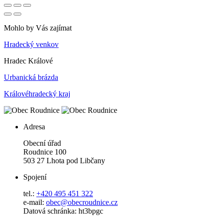
Mohlo by Vás zajímat
Hradecký venkov
Hradec Králové
Urbanická brázda
Královéhradecký kraj
Adresa
Obecní úřad
Roudnice 100
503 27 Lhota pod Libčany
Spojení
tel.:
+420 495 451 322
e-mail:
o
bec@obecroudnice.cz
Datová schránka: ht3bpgc