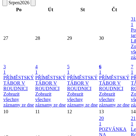
Srpen
2026
Po
Út
St
Čt
31
1
Po
ja
27
28
29
30
Li
Zo
vš
zá
3
4
5
6
7
1
1
1
1
1
PŘÍMĚSTSKÝ
PŘÍMĚSTSKÝ
PŘÍMĚSTSKÝ
PŘÍMĚSTSKÝ
P
TÁBOR V
TÁBOR V
TÁBOR V
TÁBOR V
T
ROUDNICI
ROUDNICI
ROUDNICI
ROUDNICI
R
Zobrazit
Zobrazit
Zobrazit
Zobrazit
Zo
všechny
všechny
všechny
všechny
vš
záznamy ze dne
záznamy ze dne
záznamy ze dne
záznamy ze dne
zá
10
11
12
13
14
20
21
1
1
POZVÁNKA
Le
NA
Ro