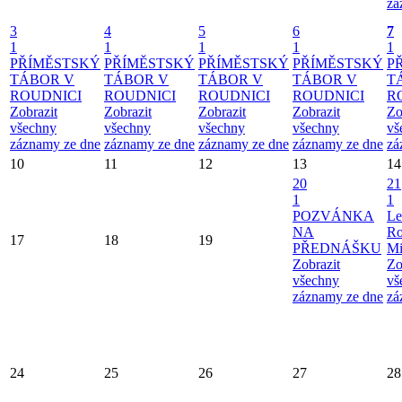
zá
3
4
5
6
7
1
1
1
1
1
PŘÍMĚSTSKÝ
PŘÍMĚSTSKÝ
PŘÍMĚSTSKÝ
PŘÍMĚSTSKÝ
P
TÁBOR V
TÁBOR V
TÁBOR V
TÁBOR V
T
ROUDNICI
ROUDNICI
ROUDNICI
ROUDNICI
R
Zobrazit
Zobrazit
Zobrazit
Zobrazit
Zo
všechny
všechny
všechny
všechny
vš
záznamy ze dne
záznamy ze dne
záznamy ze dne
záznamy ze dne
zá
10
11
12
13
14
20
21
1
1
POZVÁNKA
Le
NA
Ro
17
18
19
PŘEDNÁŠKU
Mi
Zobrazit
Zo
všechny
vš
záznamy ze dne
zá
24
25
26
27
28