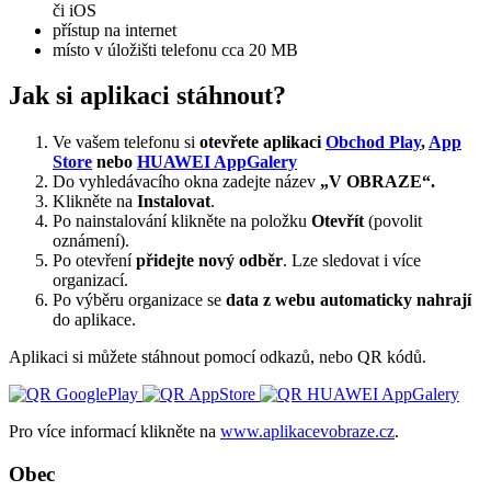
či iOS
přístup na internet
místo v úložišti telefonu cca 20 MB
Jak si aplikaci stáhnout?
Ve vašem telefonu si
otevřete aplikaci
Obchod Play
,
App
Store
nebo
HUAWEI AppGalery
Do vyhledávacího okna zadejte název
„V OBRAZE“.
Klikněte na
Instalovat
.
Po nainstalování klikněte na položku
Otevřít
(povolit
oznámení).
Po otevření
přidejte nový odběr
. Lze sledovat i více
organizací.
Po výběru organizace se
data z webu automaticky nahrají
do aplikace.
Aplikaci si můžete stáhnout pomocí odkazů, nebo QR kódů.
Pro více informací klikněte na
www.aplikacevobraze.cz
.
Obec