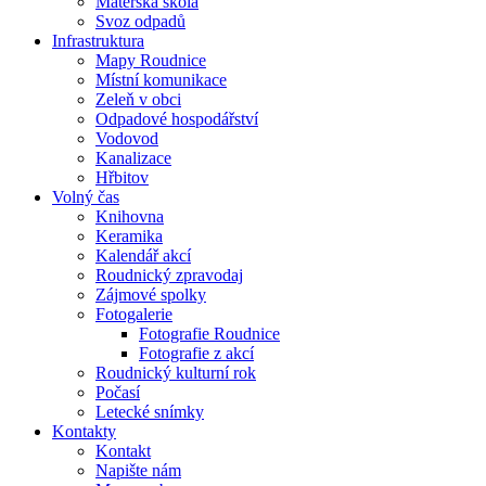
Mateřská škola
Svoz odpadů
Infrastruktura
Mapy Roudnice
Místní komunikace
Zeleň v obci
Odpadové hospodářství
Vodovod
Kanalizace
Hřbitov
Volný čas
Knihovna
Keramika
Kalendář akcí
Roudnický zpravodaj
Zájmové spolky
Fotogalerie
Fotografie Roudnice
Fotografie z akcí
Roudnický kulturní rok
Počasí
Letecké snímky
Kontakty
Kontakt
Napište nám