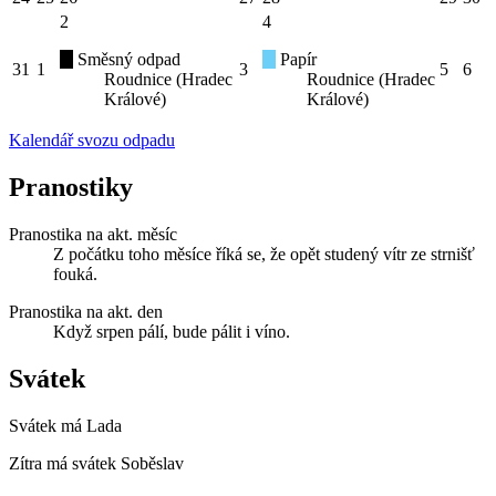
2
4
Směsný odpad
Papír
31
1
3
5
6
Roudnice (Hradec
Roudnice (Hradec
Králové)
Králové)
Kalendář svozu odpadu
Pranostiky
Pranostika na akt. měsíc
Z počátku toho měsíce říká se, že opět studený vítr ze strnišť
fouká.
Pranostika na akt. den
Když srpen pálí, bude pálit i víno.
Svátek
Svátek má
Lada
Zítra má svátek
Soběslav