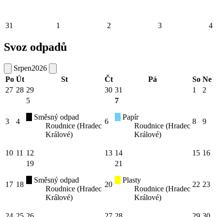
31
1
2
3
4
Svoz odpadů
Srpen
2026
Po
Út
St
Čt
Pá
So
Ne
27
28
29
30
31
1
2
5
7
Směsný odpad
Papír
3
4
6
8
9
Roudnice (Hradec
Roudnice (Hradec
Králové)
Králové)
10
11
12
13
14
15
16
19
21
Směsný odpad
Plasty
17
18
20
22
23
Roudnice (Hradec
Roudnice (Hradec
Králové)
Králové)
24
25
26
27
28
29
30