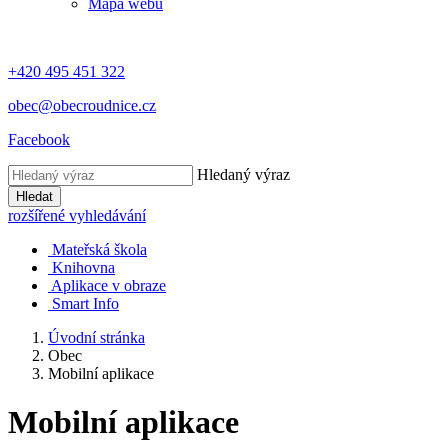
Mapa webu
+420 495 451 322
obec@obecroudnice.cz
Facebook
Hledaný výraz
Hledat
rozšířené vyhledávání
Mateřská škola
Knihovna
Aplikace v obraze
Smart Info
Úvodní stránka
Obec
Mobilní aplikace
Mobilní aplikace