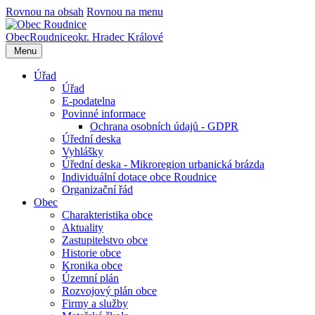
Rovnou na obsah
Rovnou na menu
Obec
Roudnice
okr. Hradec Králové
Menu
Úřad
Úřad
E-podatelna
Povinné informace
Ochrana osobních údajů - GDPR
Úřední deska
Vyhlášky
Úřední deska - Mikroregion urbanická brázda
Individuální dotace obce Roudnice
Organizační řád
Obec
Charakteristika obce
Aktuality
Zastupitelstvo obce
Historie obce
Kronika obce
Územní plán
Rozvojový plán obce
Firmy a služby