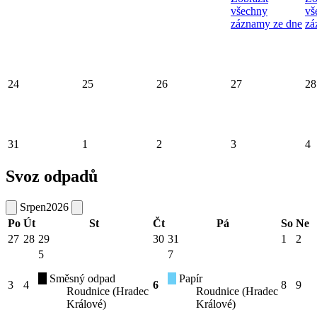
všechny
vš
záznamy ze dne
zá
24
25
26
27
28
31
1
2
3
4
Svoz odpadů
Srpen
2026
Po
Út
St
Čt
Pá
So
Ne
27
28
29
30
31
1
2
5
7
Směsný odpad
Papír
3
4
6
8
9
Roudnice (Hradec
Roudnice (Hradec
Králové)
Králové)