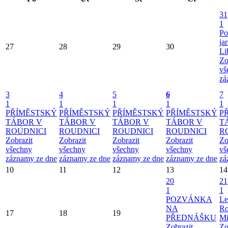
31
1
Po
ja
27
28
29
30
Li
Zo
vš
zá
3
4
5
6
7
1
1
1
1
1
PŘÍMĚSTSKÝ
PŘÍMĚSTSKÝ
PŘÍMĚSTSKÝ
PŘÍMĚSTSKÝ
P
TÁBOR V
TÁBOR V
TÁBOR V
TÁBOR V
T
ROUDNICI
ROUDNICI
ROUDNICI
ROUDNICI
R
Zobrazit
Zobrazit
Zobrazit
Zobrazit
Zo
všechny
všechny
všechny
všechny
vš
záznamy ze dne
záznamy ze dne
záznamy ze dne
záznamy ze dne
zá
10
11
12
13
14
20
21
1
1
POZVÁNKA
Le
NA
Ro
17
18
19
PŘEDNÁŠKU
Mi
Zobrazit
Zo