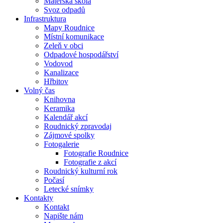
Mateřská škola
Svoz odpadů
Infrastruktura
Mapy Roudnice
Místní komunikace
Zeleň v obci
Odpadové hospodářství
Vodovod
Kanalizace
Hřbitov
Volný čas
Knihovna
Keramika
Kalendář akcí
Roudnický zpravodaj
Zájmové spolky
Fotogalerie
Fotografie Roudnice
Fotografie z akcí
Roudnický kulturní rok
Počasí
Letecké snímky
Kontakty
Kontakt
Napište nám