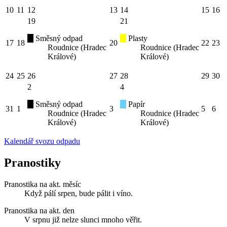
10
11
12
13
14
15
16
19
21
Směsný odpad
Plasty
17
18
20
22
23
Roudnice (Hradec
Roudnice (Hradec
Králové)
Králové)
24
25
26
27
28
29
30
2
4
Směsný odpad
Papír
31
1
3
5
6
Roudnice (Hradec
Roudnice (Hradec
Králové)
Králové)
Kalendář svozu odpadu
Pranostiky
Pranostika na akt. měsíc
Když pálí srpen, bude pálit i víno.
Pranostika na akt. den
V srpnu již nelze slunci mnoho věřit.