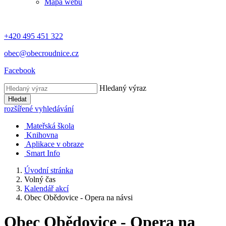
Mapa webu
+420 495 451 322
obec@obecroudnice.cz
Facebook
Hledaný výraz
Hledat
rozšířené vyhledávání
Mateřská škola
Knihovna
Aplikace v obraze
Smart Info
Úvodní stránka
Volný čas
Kalendář akcí
Obec Obědovice - Opera na návsi
Obec Obědovice - Opera na