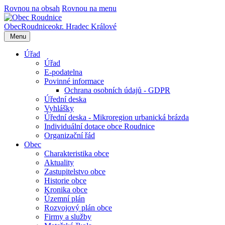
Rovnou na obsah
Rovnou na menu
Obec
Roudnice
okr. Hradec Králové
Menu
Úřad
Úřad
E-podatelna
Povinné informace
Ochrana osobních údajů - GDPR
Úřední deska
Vyhlášky
Úřední deska - Mikroregion urbanická brázda
Individuální dotace obce Roudnice
Organizační řád
Obec
Charakteristika obce
Aktuality
Zastupitelstvo obce
Historie obce
Kronika obce
Územní plán
Rozvojový plán obce
Firmy a služby