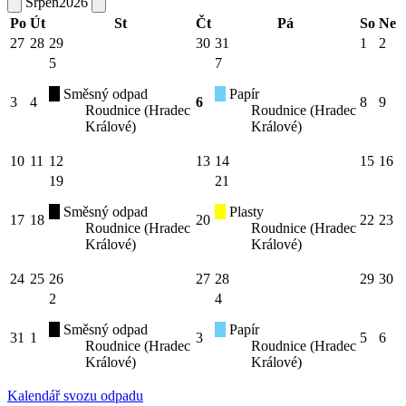
Srpen
2026
Po
Út
St
Čt
Pá
So
Ne
27
28
29
30
31
1
2
5
7
Směsný odpad
Papír
3
4
6
8
9
Roudnice (Hradec
Roudnice (Hradec
Králové)
Králové)
10
11
12
13
14
15
16
19
21
Směsný odpad
Plasty
17
18
20
22
23
Roudnice (Hradec
Roudnice (Hradec
Králové)
Králové)
24
25
26
27
28
29
30
2
4
Směsný odpad
Papír
31
1
3
5
6
Roudnice (Hradec
Roudnice (Hradec
Králové)
Králové)
Kalendář svozu odpadu