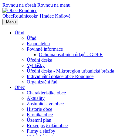
Rovnou na obsah
Rovnou na menu
Obec
Roudnice
okr. Hradec Králové
Menu
Úřad
Úřad
E-podatelna
Povinné informace
Ochrana osobních údajů - GDPR
Úřední deska
Vyhlášky
Úřední deska - Mikroregion urbanická brázda
Individuální dotace obce Roudnice
Organizační řád
Obec
Charakteristika obce
Aktuality
Zastupitelstvo obce
Historie obce
Kronika obce
Územní plán
Rozvojový plán obce
Firmy a služby