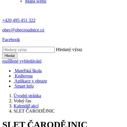
Mapa webu
+420 495 451 322
obec@obecroudnice.cz
Facebook
Hledaný výraz
Hledat
rozšířené vyhledávání
Mateřská škola
Knihovna
Aplikace v obraze
Smart Info
Úvodní stránka
Volný čas
Kalendář akcí
SLET ČARODĚJNIC
SLET ČARODĚJNIC