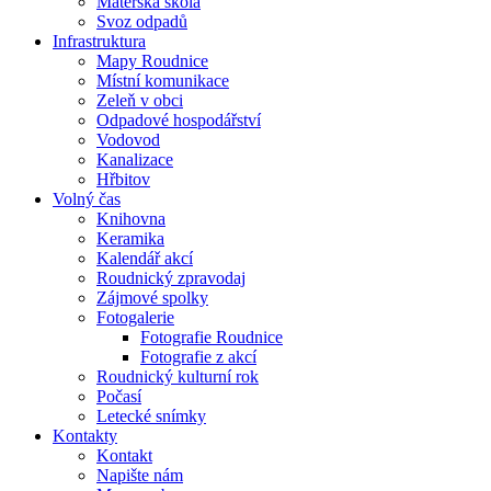
Mateřská škola
Svoz odpadů
Infrastruktura
Mapy Roudnice
Místní komunikace
Zeleň v obci
Odpadové hospodářství
Vodovod
Kanalizace
Hřbitov
Volný čas
Knihovna
Keramika
Kalendář akcí
Roudnický zpravodaj
Zájmové spolky
Fotogalerie
Fotografie Roudnice
Fotografie z akcí
Roudnický kulturní rok
Počasí
Letecké snímky
Kontakty
Kontakt
Napište nám