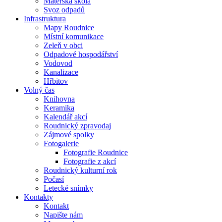
Mateřská škola
Svoz odpadů
Infrastruktura
Mapy Roudnice
Místní komunikace
Zeleň v obci
Odpadové hospodářství
Vodovod
Kanalizace
Hřbitov
Volný čas
Knihovna
Keramika
Kalendář akcí
Roudnický zpravodaj
Zájmové spolky
Fotogalerie
Fotografie Roudnice
Fotografie z akcí
Roudnický kulturní rok
Počasí
Letecké snímky
Kontakty
Kontakt
Napište nám