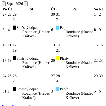
Srpen
2026
Po
Út
St
Čt
Pá
So
Ne
27
28
29
30
31
1
2
5
7
Směsný odpad
Papír
3
4
6
8
9
Roudnice (Hradec
Roudnice (Hradec
Králové)
Králové)
10
11
12
13
14
15
16
19
21
Směsný odpad
Plasty
17
18
20
22
23
Roudnice (Hradec
Roudnice (Hradec
Králové)
Králové)
24
25
26
27
28
29
30
2
4
Směsný odpad
Papír
31
1
3
5
6
Roudnice (Hradec
Roudnice (Hradec
Králové)
Králové)