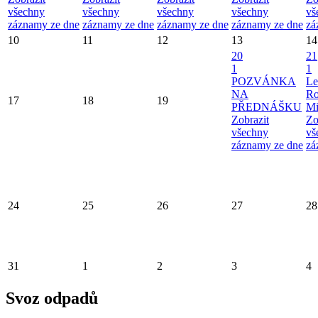
všechny
všechny
všechny
všechny
vš
záznamy ze dne
záznamy ze dne
záznamy ze dne
záznamy ze dne
zá
10
11
12
13
14
20
21
1
1
POZVÁNKA
Le
NA
Ro
17
18
19
PŘEDNÁŠKU
Mi
Zobrazit
Zo
všechny
vš
záznamy ze dne
zá
24
25
26
27
28
31
1
2
3
4
Svoz odpadů