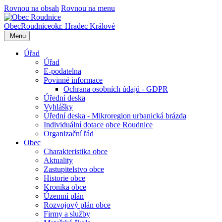
Rovnou na obsah
Rovnou na menu
Obec
Roudnice
okr. Hradec Králové
Menu
Úřad
Úřad
E-podatelna
Povinné informace
Ochrana osobních údajů - GDPR
Úřední deska
Vyhlášky
Úřední deska - Mikroregion urbanická brázda
Individuální dotace obce Roudnice
Organizační řád
Obec
Charakteristika obce
Aktuality
Zastupitelstvo obce
Historie obce
Kronika obce
Územní plán
Rozvojový plán obce
Firmy a služby