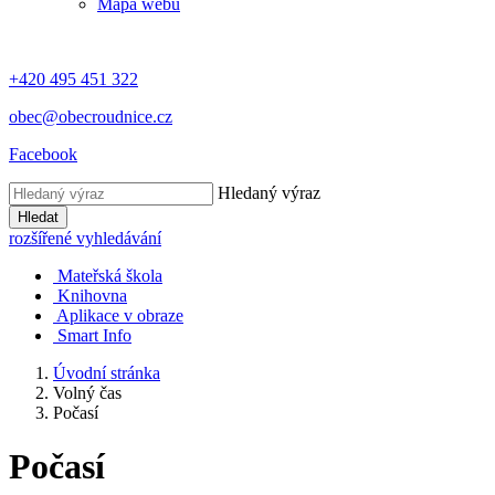
Mapa webu
+420 495 451 322
obec@obecroudnice.cz
Facebook
Hledaný výraz
Hledat
rozšířené vyhledávání
Mateřská škola
Knihovna
Aplikace v obraze
Smart Info
Úvodní stránka
Volný čas
Počasí
Počasí