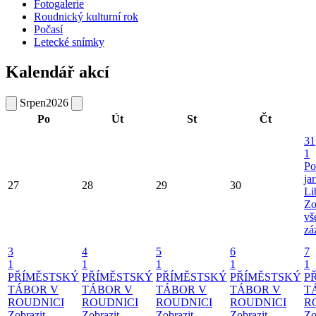
Fotogalerie
Roudnický kulturní rok
Počasí
Letecké snímky
Kalendář akcí
Srpen
2026
Po
Út
St
Čt
31
1
Po
ja
27
28
29
30
Li
Zo
vš
zá
3
4
5
6
7
1
1
1
1
1
PŘÍMĚSTSKÝ
PŘÍMĚSTSKÝ
PŘÍMĚSTSKÝ
PŘÍMĚSTSKÝ
P
TÁBOR V
TÁBOR V
TÁBOR V
TÁBOR V
T
ROUDNICI
ROUDNICI
ROUDNICI
ROUDNICI
R
Zobrazit
Zobrazit
Zobrazit
Zobrazit
Zo