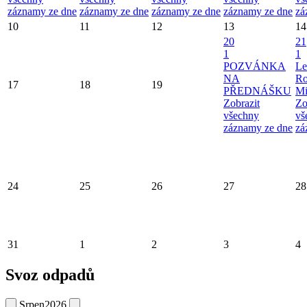
záznamy ze dne
záznamy ze dne
záznamy ze dne
záznamy ze dne
zá
10
11
12
13
14
20
21
1
1
POZVÁNKA
Le
NA
Ro
17
18
19
PŘEDNÁŠKU
Mi
Zobrazit
Zo
všechny
vš
záznamy ze dne
zá
24
25
26
27
28
31
1
2
3
4
Svoz odpadů
Srpen
2026