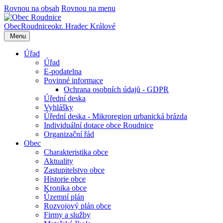
Rovnou na obsah
Rovnou na menu
Obec
Roudnice
okr. Hradec Králové
Menu
Úřad
Úřad
E-podatelna
Povinné informace
Ochrana osobních údajů - GDPR
Úřední deska
Vyhlášky
Úřední deska - Mikroregion urbanická brázda
Individuální dotace obce Roudnice
Organizační řád
Obec
Charakteristika obce
Aktuality
Zastupitelstvo obce
Historie obce
Kronika obce
Územní plán
Rozvojový plán obce
Firmy a služby