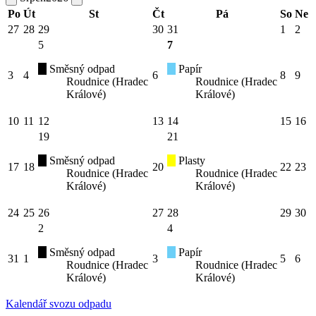
Po
Út
St
Čt
Pá
So
Ne
27
28
29
30
31
1
2
5
7
Směsný odpad
Papír
3
4
6
8
9
Roudnice (Hradec
Roudnice (Hradec
Králové)
Králové)
10
11
12
13
14
15
16
19
21
Směsný odpad
Plasty
17
18
20
22
23
Roudnice (Hradec
Roudnice (Hradec
Králové)
Králové)
24
25
26
27
28
29
30
2
4
Směsný odpad
Papír
31
1
3
5
6
Roudnice (Hradec
Roudnice (Hradec
Králové)
Králové)
Kalendář svozu odpadu