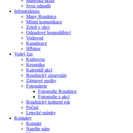
Mateřská škola
Svoz odpadů
Infrastruktura
Mapy Roudnice
Místní komunikace
Zeleň v obci
Odpadové hospodářství
Vodovod
Kanalizace
Hřbitov
Volný čas
Knihovna
Keramika
Kalendář akcí
Roudnický zpravodaj
Zájmové spolky
Fotogalerie
Fotografie Roudnice
Fotografie z akcí
Roudnický kulturní rok
Počasí
Letecké snímky
Kontakty
Kontakt
Napište nám