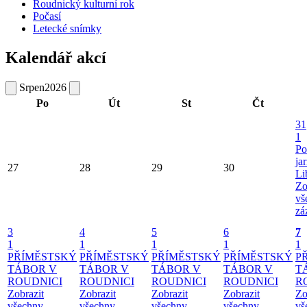
Roudnický kulturní rok
Počasí
Letecké snímky
Kalendář akcí
Srpen
2026
Po
Út
St
Čt
31
1
Po
ja
27
28
29
30
Li
Zo
vš
zá
3
4
5
6
7
1
1
1
1
1
PŘÍMĚSTSKÝ
PŘÍMĚSTSKÝ
PŘÍMĚSTSKÝ
PŘÍMĚSTSKÝ
P
TÁBOR V
TÁBOR V
TÁBOR V
TÁBOR V
T
ROUDNICI
ROUDNICI
ROUDNICI
ROUDNICI
R
Zobrazit
Zobrazit
Zobrazit
Zobrazit
Zo
všechny
všechny
všechny
všechny
vš