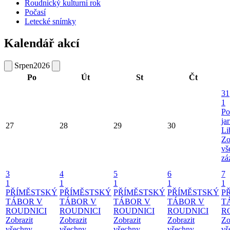
Roudnický kulturní rok
Počasí
Letecké snímky
Kalendář akcí
Srpen
2026
Po
Út
St
Čt
31
1
Po
ja
27
28
29
30
Li
Zo
vš
zá
3
4
5
6
7
1
1
1
1
1
PŘÍMĚSTSKÝ
PŘÍMĚSTSKÝ
PŘÍMĚSTSKÝ
PŘÍMĚSTSKÝ
P
TÁBOR V
TÁBOR V
TÁBOR V
TÁBOR V
T
ROUDNICI
ROUDNICI
ROUDNICI
ROUDNICI
R
Zobrazit
Zobrazit
Zobrazit
Zobrazit
Zo
všechny
všechny
všechny
všechny
vš