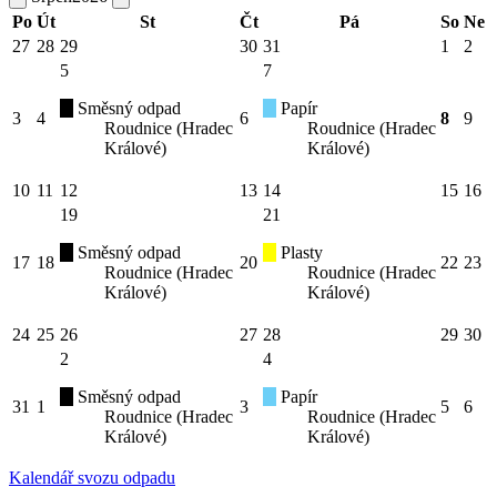
Po
Út
St
Čt
Pá
So
Ne
27
28
29
30
31
1
2
5
7
Směsný odpad
Papír
3
4
6
8
9
Roudnice (Hradec
Roudnice (Hradec
Králové)
Králové)
10
11
12
13
14
15
16
19
21
Směsný odpad
Plasty
17
18
20
22
23
Roudnice (Hradec
Roudnice (Hradec
Králové)
Králové)
24
25
26
27
28
29
30
2
4
Směsný odpad
Papír
31
1
3
5
6
Roudnice (Hradec
Roudnice (Hradec
Králové)
Králové)
Kalendář svozu odpadu