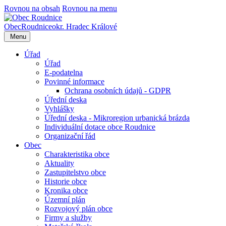
Rovnou na obsah
Rovnou na menu
Obec
Roudnice
okr. Hradec Králové
Menu
Úřad
Úřad
E-podatelna
Povinné informace
Ochrana osobních údajů - GDPR
Úřední deska
Vyhlášky
Úřední deska - Mikroregion urbanická brázda
Individuální dotace obce Roudnice
Organizační řád
Obec
Charakteristika obce
Aktuality
Zastupitelstvo obce
Historie obce
Kronika obce
Územní plán
Rozvojový plán obce
Firmy a služby