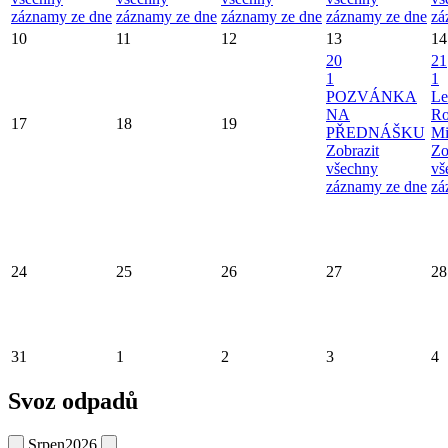
záznamy ze dne
záznamy ze dne
záznamy ze dne
záznamy ze dne
zá
10
11
12
13
14
20
21
1
1
POZVÁNKA
Le
NA
Ro
17
18
19
PŘEDNÁŠKU
Mi
Zobrazit
Zo
všechny
vš
záznamy ze dne
zá
24
25
26
27
28
31
1
2
3
4
Svoz odpadů
Srpen
2026