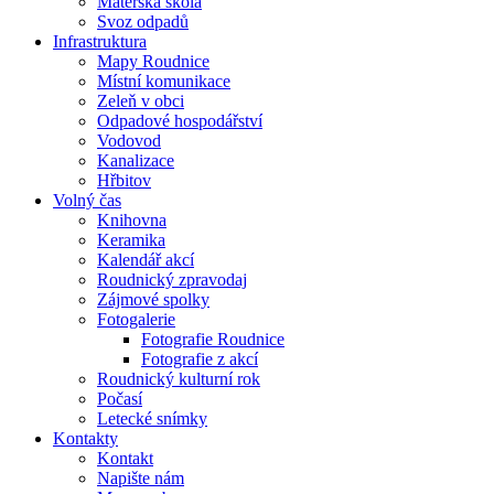
Mateřská škola
Svoz odpadů
Infrastruktura
Mapy Roudnice
Místní komunikace
Zeleň v obci
Odpadové hospodářství
Vodovod
Kanalizace
Hřbitov
Volný čas
Knihovna
Keramika
Kalendář akcí
Roudnický zpravodaj
Zájmové spolky
Fotogalerie
Fotografie Roudnice
Fotografie z akcí
Roudnický kulturní rok
Počasí
Letecké snímky
Kontakty
Kontakt
Napište nám