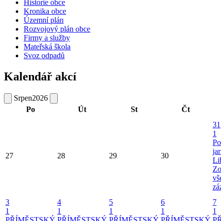
Historie obce
Kronika obce
Územní plán
Rozvojový plán obce
Firmy a služby
Mateřská škola
Svoz odpadů
Kalendář akcí
Srpen
2026
Po
Út
St
Čt
31
1
Po
ja
27
28
29
30
Li
Zo
vš
zá
3
4
5
6
7
1
1
1
1
1
PŘÍMĚSTSKÝ
PŘÍMĚSTSKÝ
PŘÍMĚSTSKÝ
PŘÍMĚSTSKÝ
P