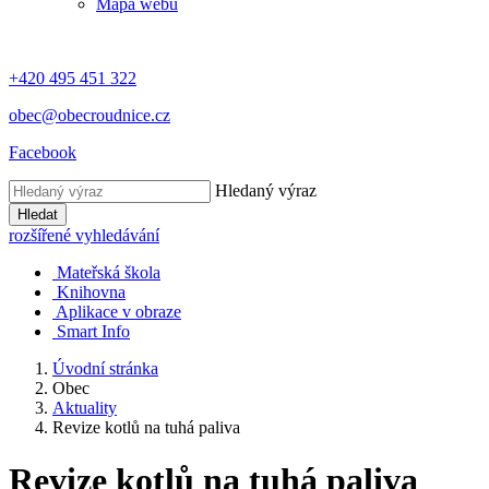
Mapa webu
+420 495 451 322
obec@obecroudnice.cz
Facebook
Hledaný výraz
Hledat
rozšířené vyhledávání
Mateřská škola
Knihovna
Aplikace v obraze
Smart Info
Úvodní stránka
Obec
Aktuality
Revize kotlů na tuhá paliva
Revize kotlů na tuhá paliva