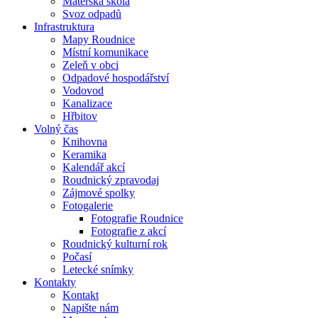
Mateřská škola
Svoz odpadů
Infrastruktura
Mapy Roudnice
Místní komunikace
Zeleň v obci
Odpadové hospodářství
Vodovod
Kanalizace
Hřbitov
Volný čas
Knihovna
Keramika
Kalendář akcí
Roudnický zpravodaj
Zájmové spolky
Fotogalerie
Fotografie Roudnice
Fotografie z akcí
Roudnický kulturní rok
Počasí
Letecké snímky
Kontakty
Kontakt
Napište nám