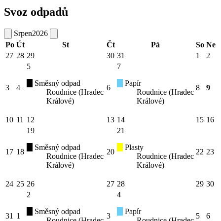
Svoz odpadů
Srpen
2026
Po
Út
St
Čt
Pá
So
Ne
27
28
29
30
31
1
2
5
7
Směsný odpad
Papír
3
4
6
8
9
Roudnice (Hradec
Roudnice (Hradec
Králové)
Králové)
10
11
12
13
14
15
16
19
21
Směsný odpad
Plasty
17
18
20
22
23
Roudnice (Hradec
Roudnice (Hradec
Králové)
Králové)
24
25
26
27
28
29
30
2
4
Směsný odpad
Papír
31
1
3
5
6
Roudnice (Hradec
Roudnice (Hradec