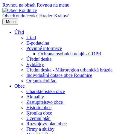
Rovnou na obsah
Rovnou na menu
Obec
Roudnice
okr. Hradec Králové
Menu
Úřad
Úřad
E-podatelna
Povinné informace
Ochrana osobních údajů - GDPR
Úřední deska
Vyhlášky
Úřední deska - Mikroregion urbanická brázda
Individuální dotace obce Roudnice
Organizační řád
Obec
Charakteristika obce
Aktuality
Zastupitelstvo obce
Historie obce
Kronika obce
Územní plán
Rozvojový plán obce
Firmy a služby