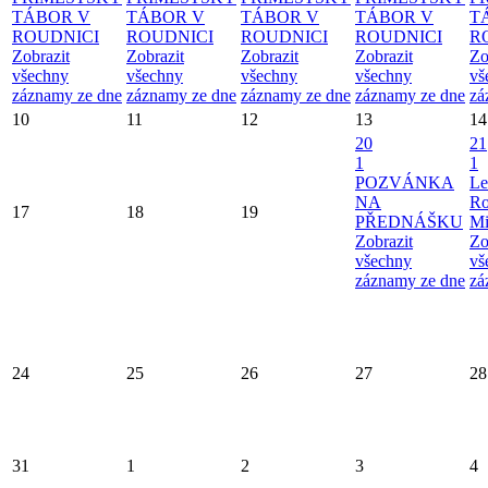
TÁBOR V
TÁBOR V
TÁBOR V
TÁBOR V
T
ROUDNICI
ROUDNICI
ROUDNICI
ROUDNICI
R
Zobrazit
Zobrazit
Zobrazit
Zobrazit
Zo
všechny
všechny
všechny
všechny
vš
záznamy ze dne
záznamy ze dne
záznamy ze dne
záznamy ze dne
zá
10
11
12
13
14
20
21
1
1
POZVÁNKA
Le
NA
Ro
17
18
19
PŘEDNÁŠKU
Mi
Zobrazit
Zo
všechny
vš
záznamy ze dne
zá
24
25
26
27
28
31
1
2
3
4