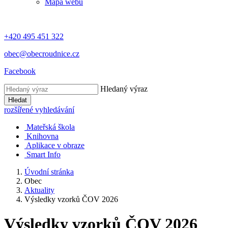
Mapa webu
+420 495 451 322
obec@obecroudnice.cz
Facebook
Hledaný výraz
Hledat
rozšířené vyhledávání
Mateřská škola
Knihovna
Aplikace v obraze
Smart Info
Úvodní stránka
Obec
Aktuality
Výsledky vzorků ČOV 2026
Výsledky vzorků ČOV 2026