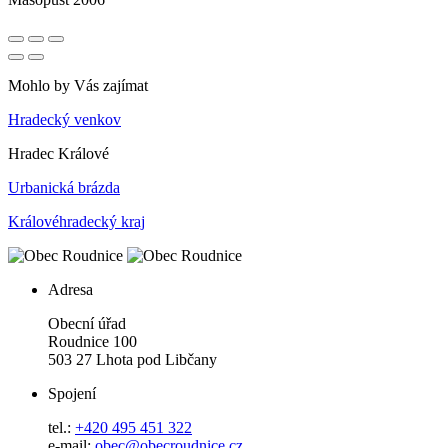
Mohlo by Vás zajímat
Hradecký venkov
Hradec Králové
Urbanická brázda
Královéhradecký kraj
Adresa
Obecní úřad
Roudnice 100
503 27 Lhota pod Libčany
Spojení
tel.:
+420 495 451 322
e-mail:
o
bec@obecroudnice.cz