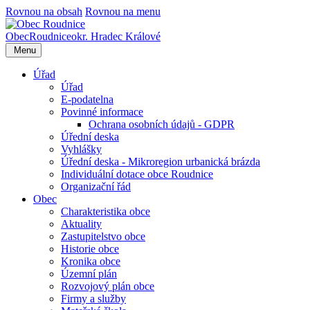
Rovnou na obsah
Rovnou na menu
Obec
Roudnice
okr. Hradec Králové
Menu
Úřad
Úřad
E-podatelna
Povinné informace
Ochrana osobních údajů - GDPR
Úřední deska
Vyhlášky
Úřední deska - Mikroregion urbanická brázda
Individuální dotace obce Roudnice
Organizační řád
Obec
Charakteristika obce
Aktuality
Zastupitelstvo obce
Historie obce
Kronika obce
Územní plán
Rozvojový plán obce
Firmy a služby