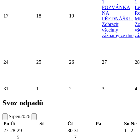
1
1
POZVÁNKA
Le
NA
Ro
17
18
19
PŘEDNÁŠKU
Mi
Zobrazit
Zo
všechny
vš
záznamy ze dne
zá
24
25
26
27
28
31
1
2
3
4
Svoz odpadů
Srpen
2026
Po
Út
St
Čt
Pá
So
Ne
27
28
29
30
31
1
2
5
7