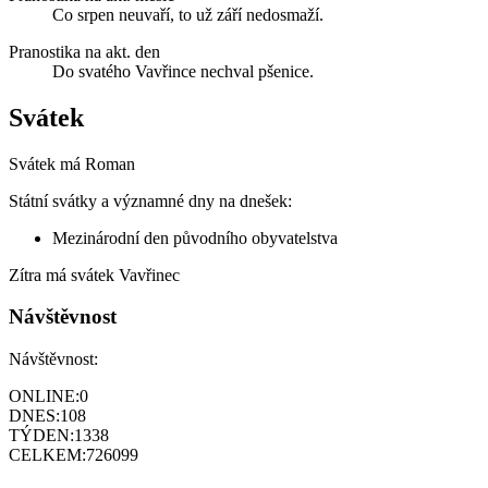
Co srpen neuvaří, to už září nedosmaží.
Pranostika na akt. den
Do svatého Vavřince nechval pšenice.
Svátek
Svátek má
Roman
Státní svátky a významné dny na dnešek:
Mezinárodní den původního obyvatelstva
Zítra má svátek
Vavřinec
Návštěvnost
Návštěvnost:
ONLINE:
0
DNES:
108
TÝDEN:
1338
CELKEM:
726099