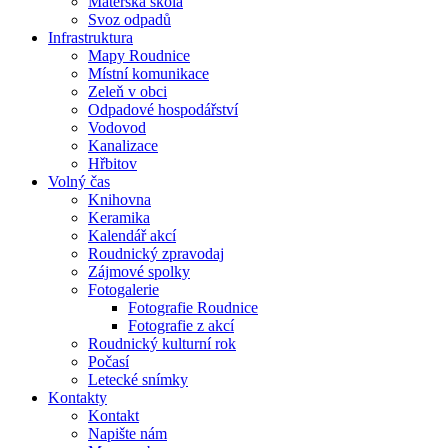
Mateřská škola
Svoz odpadů
Infrastruktura
Mapy Roudnice
Místní komunikace
Zeleň v obci
Odpadové hospodářství
Vodovod
Kanalizace
Hřbitov
Volný čas
Knihovna
Keramika
Kalendář akcí
Roudnický zpravodaj
Zájmové spolky
Fotogalerie
Fotografie Roudnice
Fotografie z akcí
Roudnický kulturní rok
Počasí
Letecké snímky
Kontakty
Kontakt
Napište nám