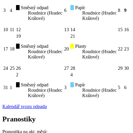
Směsný odpad
Papír
3
4
6
8
9
Roudnice (Hradec
Roudnice (Hradec
Králové)
Králové)
10
11
12
13
14
15
16
19
21
Směsný odpad
Plasty
17
18
20
22
23
Roudnice (Hradec
Roudnice (Hradec
Králové)
Králové)
24
25
26
27
28
29
30
2
4
Směsný odpad
Papír
31
1
3
5
6
Roudnice (Hradec
Roudnice (Hradec
Králové)
Králové)
Kalendář svozu odpadu
Pranostiky
Pranostika na akt. měsíc