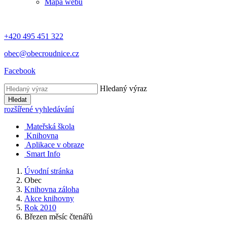
Mapa webu
+420 495 451 322
obec@obecroudnice.cz
Facebook
Hledaný výraz
Hledat
rozšířené vyhledávání
Mateřská škola
Knihovna
Aplikace v obraze
Smart Info
Úvodní stránka
Obec
Knihovna záloha
Akce knihovny
Rok 2010
Březen měsíc čtenářů