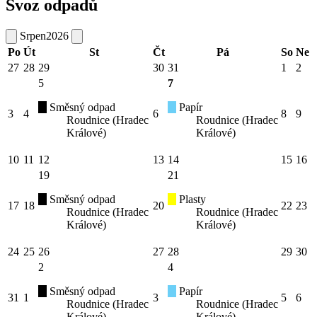
Svoz odpadů
Srpen
2026
Po
Út
St
Čt
Pá
So
Ne
27
28
29
30
31
1
2
5
7
Směsný odpad
Papír
3
4
6
8
9
Roudnice (Hradec
Roudnice (Hradec
Králové)
Králové)
10
11
12
13
14
15
16
19
21
Směsný odpad
Plasty
17
18
20
22
23
Roudnice (Hradec
Roudnice (Hradec
Králové)
Králové)
24
25
26
27
28
29
30
2
4
Směsný odpad
Papír
31
1
3
5
6
Roudnice (Hradec
Roudnice (Hradec
Králové)
Králové)