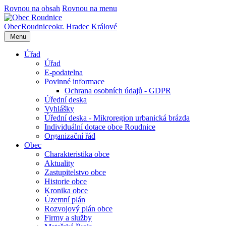
Rovnou na obsah
Rovnou na menu
Obec
Roudnice
okr. Hradec Králové
Menu
Úřad
Úřad
E-podatelna
Povinné informace
Ochrana osobních údajů - GDPR
Úřední deska
Vyhlášky
Úřední deska - Mikroregion urbanická brázda
Individuální dotace obce Roudnice
Organizační řád
Obec
Charakteristika obce
Aktuality
Zastupitelstvo obce
Historie obce
Kronika obce
Územní plán
Rozvojový plán obce
Firmy a služby