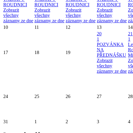
ROUDNICI
ROUDNICI
ROUDNICI
ROUDNICI
R
Zobrazit
Zobrazit
Zobrazit
Zobrazit
Zo
všechny
všechny
všechny
všechny
vš
záznamy ze dne
záznamy ze dne
záznamy ze dne
záznamy ze dne
zá
10
11
12
13
14
20
21
1
1
POZVÁNKA
Le
NA
Ro
17
18
19
PŘEDNÁŠKU
Mi
Zobrazit
Zo
všechny
vš
záznamy ze dne
zá
24
25
26
27
28
31
1
2
3
4