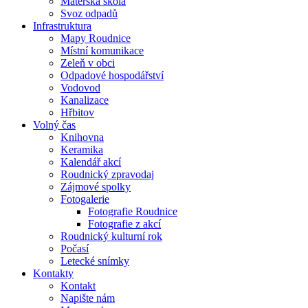
Mateřská škola
Svoz odpadů
Infrastruktura
Mapy Roudnice
Místní komunikace
Zeleň v obci
Odpadové hospodářství
Vodovod
Kanalizace
Hřbitov
Volný čas
Knihovna
Keramika
Kalendář akcí
Roudnický zpravodaj
Zájmové spolky
Fotogalerie
Fotografie Roudnice
Fotografie z akcí
Roudnický kulturní rok
Počasí
Letecké snímky
Kontakty
Kontakt
Napište nám