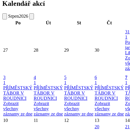
Kalendář akcí
Srpen
2026
Po
Út
St
Čt
31
1
Po
ja
27
28
29
30
Li
Zo
vš
zá
3
4
5
6
7
1
1
1
1
1
PŘÍMĚSTSKÝ
PŘÍMĚSTSKÝ
PŘÍMĚSTSKÝ
PŘÍMĚSTSKÝ
P
TÁBOR V
TÁBOR V
TÁBOR V
TÁBOR V
T
ROUDNICI
ROUDNICI
ROUDNICI
ROUDNICI
R
Zobrazit
Zobrazit
Zobrazit
Zobrazit
Zo
všechny
všechny
všechny
všechny
vš
záznamy ze dne
záznamy ze dne
záznamy ze dne
záznamy ze dne
zá
10
11
12
13
14
20
21