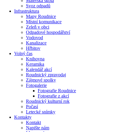
Mateřská škola
Svoz odpadů
Infrastruktura
Mapy Roudnice
Místní komunikace
Zeleň v obci
Odpadové hospodářství
Vodovod
Kanalizace
Hřbitov
Volný čas
Knihovna
Keramika
Kalendář akcí
Roudnický zpravodaj
Zájmové spolky
Fotogalerie
Fotografie Roudnice
Fotografie z akcí
Roudnický kulturní rok
Počasí
Letecké snímky
Kontakty
Kontakt
Napište nám