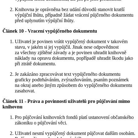
Knihovna je oprávněna bez udání důvodů stanovit kratší
výpůjční lhůtu, případně žádat vrácení půjčeného dokumentu
před uplynutím výpůjční lhůty.
Článek 10 - Vracení vypůjčeného dokumentu
Uživatel je povinen vrátit vypůjčený dokument v takovém
stavu, v jakém si jej vypůjčil. Jinak nese odpovědnost
za všechny zjištěné závady a je povinen uhradit knihovně
náklady na opravu dokumentu, popřípadě uhradit škodu jako
při ztrátě dokumentu.
Je zakázáno zpracovávat text vypůjčeného dokumentu
graficky podtrháváním, zvýrazňováním, psaním poznámek
na okraj anebo jiným způsobem do vypůjčeného dokumentu
zasahovat.
Článek 11 - Práva a povinnosti uživatelů pro půjčování mimo
knihovnu
Pro půjčování knihovních fondů platí ustanovení občanského
zákoníku o půjčování věci.
Uživatel nesmí vypůjčený dokument půjčovat dalším osobám.