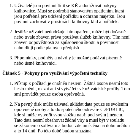
Uživatelé jsou povinni řídit se KŘ a dodržovat pokyny
knihovnice. Musí se podrobit stanoveným opatřením, která
jsou potřebná pro udržení pořádku a ochranu majetku. Jsou
povinni zachovat v prostorách knihovny klid a pořádek.
Jestliže uživatel nedodržuje tato opatření, může být dočasně
nebo trvale zbaven práva používat služeb knihovny. Tím není
zbaven odpovědnosti za způsobenou škodu a povinnosti
nahradit ji podle platných předpisů.
Připomínky, podněty a návrhy je možné podávat písemně
nebo ústně knihovnici.
Článek 5 - Pokyny pro využívání výpočetní techniky
Přístup k počítači je chráněn heslem. Žádná osoba nesmí toto
heslo měnit, mazat ani si vytvářet své uživatelské profily. Toto
smí provádět pouze osoba oprávněná.
Na pevný disk může uživatel ukládat data pouze se svolením
oprávněné osoby a to do společného adresáře C:/PUBLIC,
kde si může vytvořit svou složku např. pod svým jménem.
Tato data nesmí obsahovat žádné viry a musí být v souladu
se zákonem o softwaru a budou zde umístěna na dobu určitou
a to 14 dnů. Po této době budou smazána.