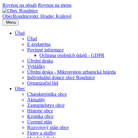
Rovnou na obsah
Rovnou na menu
Obec
Roudnice
okr. Hradec Králové
Menu
Úřad
Úřad
E-podatelna
Povinné informace
Ochrana osobních údajů - GDPR
Úřední deska
Vyhlášky
Úřední deska - Mikroregion urbanická brázda
Individuální dotace obce Roudnice
Organizační řád
Obec
Charakteristika obce
Aktuality
Zastupitelstvo obce
Historie obce
Kronika obce
Územní plán
Rozvojový plán obce
Firmy a služby