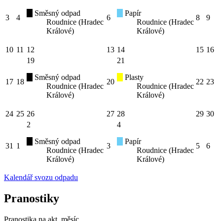
Směsný odpad
Papír
3
4
6
8
9
Roudnice (Hradec
Roudnice (Hradec
Králové)
Králové)
10
11
12
13
14
15
16
19
21
Směsný odpad
Plasty
17
18
20
22
23
Roudnice (Hradec
Roudnice (Hradec
Králové)
Králové)
24
25
26
27
28
29
30
2
4
Směsný odpad
Papír
31
1
3
5
6
Roudnice (Hradec
Roudnice (Hradec
Králové)
Králové)
Kalendář svozu odpadu
Pranostiky
Pranostika na akt. měsíc