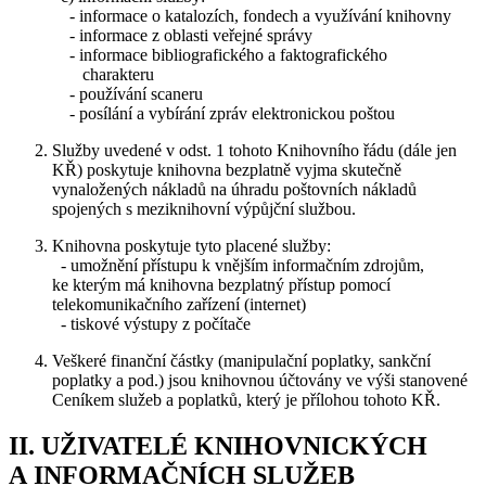
- informace o katalozích, fondech a využívání knihovny
- informace z oblasti veřejné správy
- informace bibliografického a faktografického
charakteru
- používání scaneru
- posílání a vybírání zpráv elektronickou poštou
Služby uvedené v odst. 1 tohoto Knihovního řádu (dále jen
KŘ) poskytuje knihovna bezplatně vyjma skutečně
vynaložených nákladů na úhradu poštovních nákladů
spojených s meziknihovní výpůjční službou.
Knihovna poskytuje tyto placené služby:
- umožnění přístupu k vnějším informačním zdrojům,
ke kterým má knihovna bezplatný přístup pomocí
telekomunikačního zařízení (internet)
- tiskové výstupy z počítače
Veškeré finanční částky (manipulační poplatky, sankční
poplatky a pod.) jsou knihovnou účtovány ve výši stanovené
Ceníkem služeb a poplatků, který je přílohou tohoto KŘ.
II. UŽIVATELÉ KNIHOVNICKÝCH
A INFORMAČNÍCH SLUŽEB