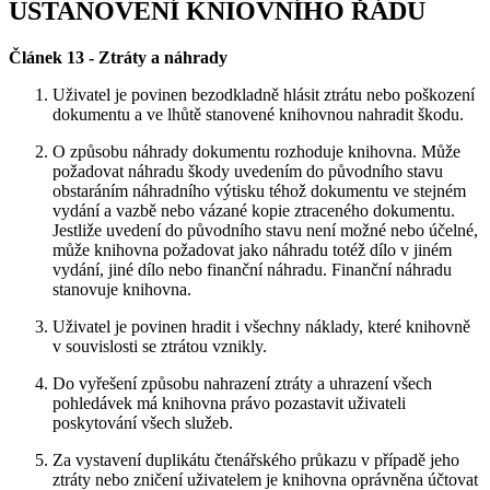
USTANOVENÍ KNIOVNÍHO ŘÁDU
Článek 13 - Ztráty a náhrady
Uživatel je povinen bezodkladně hlásit ztrátu nebo poškození
dokumentu a ve lhůtě stanovené knihovnou nahradit škodu.
O způsobu náhrady dokumentu rozhoduje knihovna. Může
požadovat náhradu škody uvedením do původního stavu
obstaráním náhradního výtisku téhož dokumentu ve stejném
vydání a vazbě nebo vázané kopie ztraceného dokumentu.
Jestliže uvedení do původního stavu není možné nebo účelné,
může knihovna požadovat jako náhradu totéž dílo v jiném
vydání, jiné dílo nebo finanční náhradu. Finanční náhradu
stanovuje knihovna.
Uživatel je povinen hradit i všechny náklady, které knihovně
v souvislosti se ztrátou vznikly.
Do vyřešení způsobu nahrazení ztráty a uhrazení všech
pohledávek má knihovna právo pozastavit uživateli
poskytování všech služeb.
Za vystavení duplikátu čtenářského průkazu v případě jeho
ztráty nebo zničení uživatelem je knihovna oprávněna účtovat