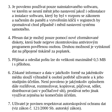
Je povoleno používat pouze nainstalovaného softwaru,
ve kterém se nesmí měnit jeho nastavení jakož i odinstalace
a instalace softwaru, který by byl v rozporu se zákonem
a načtením do paměti a vytvořením klíčů v registrech by
zpomaloval chod případně i měnil nastavení systému
samotného.
Přesun dat je možný pouze pomocí nové zformátované
diskety, která bude nejprve zkontrolována antivirovým
programem pověřenou osobou. Druhou možností je vytisknutí
dat na připojené tiskárně za poplatek.
Přijímat a odesílat poštu lze do velikosti maximálně 0,5 MB
i s přílohou.
Získané informace a data v jakékoliv formě na jakémkoliv
médiu slouží výhradně k osobní potřebě uživatele a k jeho
studijním účelům. Není povoleno je jakýmkoliv způsobem
dále rozšiřovat, rozmnožovat, kopírovat, půjčovat, sdílet,
distribuovat (ani v počítačové síti), prodávat nebo jinak
využívat zejména ke komerčním účelům.
Uživatel je povinen respektovat autorskoprávní ochranu dat
(viz zákon č. 121/2000 Sb. autorský zákon).