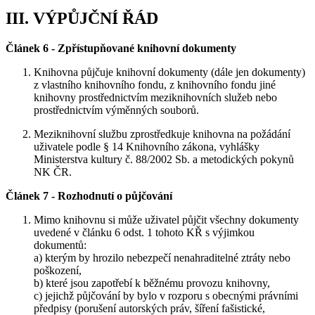
III. VÝPŮJČNÍ ŘÁD
Článek 6 - Zpřístupňované knihovní dokumenty
Knihovna půjčuje knihovní dokumenty (dále jen dokumenty)
z vlastního knihovního fondu, z knihovního fondu jiné
knihovny prostřednictvím meziknihovních služeb nebo
prostřednictvím výměnných souborů.
Meziknihovní službu zprostředkuje knihovna na požádání
uživatele podle § 14 Knihovního zákona, vyhlášky
Ministerstva kultury č. 88/2002 Sb. a metodických pokynů
NK ČR.
Článek 7 - Rozhodnutí o půjčování
Mimo knihovnu si může uživatel půjčit všechny dokumenty
uvedené v článku 6 odst. 1 tohoto KŘ s výjimkou
dokumentů:
a) kterým by hrozilo nebezpečí nenahraditelné ztráty nebo
poškození,
b) které jsou zapotřebí k běžnému provozu knihovny,
c) jejichž půjčování by bylo v rozporu s obecnými právními
předpisy (porušení autorských práv, šíření fašistické,