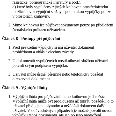
rasistické, pornografické literatury a pod.),
d) které byly vypůjčeny z jiných knihoven prostřednictvím
meziknihovní výpůjční služby s podmínkou výpůjčky pouze
v prostorách knihovny.
Mimo knihovnu lze půjčovat dokumenty pouze po předložení
čtenářského průkazu uživatelem.
Článek 8 - Postupy při půjčování
Před převzetím výpůjčky si má uživatel dokument
prohlédnout a ohlásit všechny závady.
U dokumentů vypůjčených meziknihovní službou uživatel
potvrdí svým podpisem výpůjčku.
Uživatel může ústně, písemně nebo telefonicky požádat
o rezervaci dokumentu.
Článek 9 - Výpůjční lhůty
Výpůjční lhůta pro půjčování mimo knihovnu je 1 měsíc.
Výpůjční lhůta může být prodloužena až třikrát, požádá-li o to
uživatel před jejím uplynutím a nežádá-li dokument další
uživatel. V odůvodněných případech je možné povolit novou
výpůjčku téhož dokumentu, ale jen po jeho předložení.