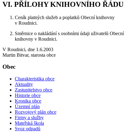
VI. PŘÍLOHY KNIHOVNÍHO ŘÁDU
Ceník platných služeb a poplatků Obecní knihovny
v Roudnici.
Směrnice o nakládání s osobními údaji uživatelů Obecní
knihovny v Roudnici.
V Roudnici, dne 1.6.2003
Martin Bitvar, starosta obce
Obec
Charakteristika obce
Aktuality
Zastupitelstvo obce
Historie obce
Kronika obce
Územní plán
Rozvojový plán obce
Firmy a služby
Mateřská škola
Svoz odpadů