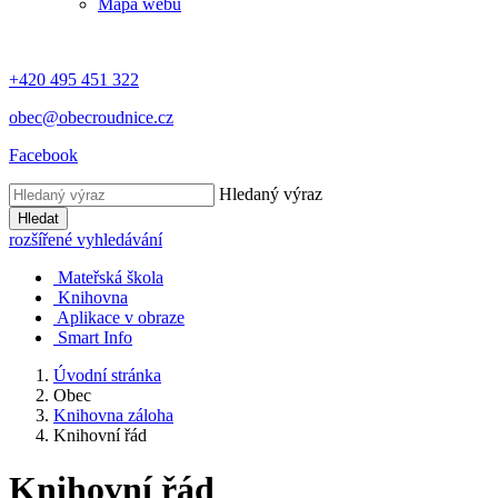
Mapa webu
+420 495 451 322
obec@obecroudnice.cz
Facebook
Hledaný výraz
Hledat
rozšířené vyhledávání
Mateřská škola
Knihovna
Aplikace v obraze
Smart Info
Úvodní stránka
Obec
Knihovna záloha
Knihovní řád
Knihovní řád