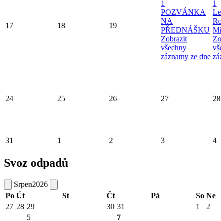
1
1
POZVÁNKA
Le
NA
Ro
17
18
19
PŘEDNÁŠKU
Mi
Zobrazit
Zo
všechny
vš
záznamy ze dne
zá
24
25
26
27
28
31
1
2
3
4
Svoz odpadů
Srpen
2026
Po
Út
St
Čt
Pá
So
Ne
27
28
29
30
31
1
2
5
7