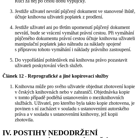
Ručí za něj po celou dobu výpůjčky.
Jestliže uživatel nevrátí půjčený dokument ve stanovené lhůtě,
účtuje knihovna uživateli poplatek z prodlení.
Jestliže uživatel ani po třetím upomenutí půjčený dokument
nevrátí, bude se vrácení vymáhat právní cestou. Při vymáhání
půjčeného dokumentu právní cestou účtuje knihovna uživateli
manipulační poplatek jako náhradu za náklady spojené
s přípravou tohoto vymáhání i náklady právního zastoupení.
Do vypořádání pohledávek má knihovna právo pozastavit
uživateli poskytování všech služeb.
Článek 12 - Reprografické a jiné kopírovací služby
Knihovna může pro svého uživatele objednat zhotovení kopie
v českých knihovnách nebo v zahraničí. Objednávka kopie
v tomto případě podléhá ustanovením o meziknihovních
službách. Uživatel, pro kterého byla takto kopie zhotovena, je
povinen s ní zacházet v souladu s ustanoveními autorského
práva a v souladu s ustanoveními knihovny, jež kopii
zhotovila.
IV. POSTIHY NEDODRŽENÍ