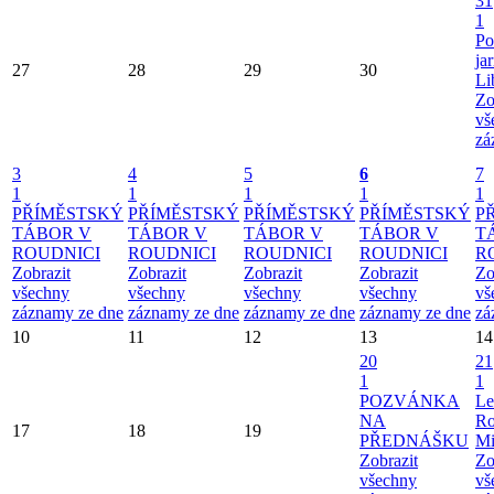
31
1
Po
ja
27
28
29
30
Li
Zo
vš
zá
3
4
5
6
7
1
1
1
1
1
PŘÍMĚSTSKÝ
PŘÍMĚSTSKÝ
PŘÍMĚSTSKÝ
PŘÍMĚSTSKÝ
P
TÁBOR V
TÁBOR V
TÁBOR V
TÁBOR V
T
ROUDNICI
ROUDNICI
ROUDNICI
ROUDNICI
R
Zobrazit
Zobrazit
Zobrazit
Zobrazit
Zo
všechny
všechny
všechny
všechny
vš
záznamy ze dne
záznamy ze dne
záznamy ze dne
záznamy ze dne
zá
10
11
12
13
14
20
21
1
1
POZVÁNKA
Le
NA
Ro
17
18
19
PŘEDNÁŠKU
Mi
Zobrazit
Zo
všechny
vš