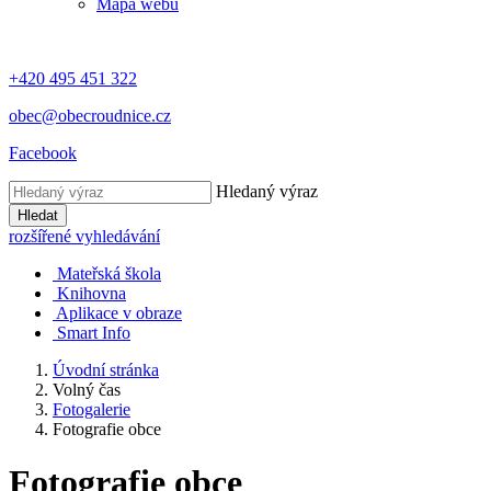
Mapa webu
+420 495 451 322
obec@obecroudnice.cz
Facebook
Hledaný výraz
Hledat
rozšířené vyhledávání
Mateřská škola
Knihovna
Aplikace v obraze
Smart Info
Úvodní stránka
Volný čas
Fotogalerie
Fotografie obce
Fotografie obce