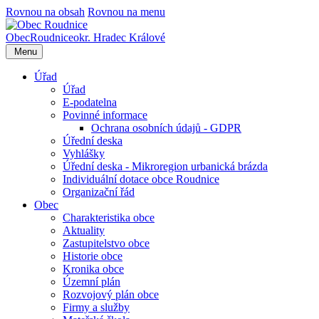
Rovnou na obsah
Rovnou na menu
Obec
Roudnice
okr. Hradec Králové
Menu
Úřad
Úřad
E-podatelna
Povinné informace
Ochrana osobních údajů - GDPR
Úřední deska
Vyhlášky
Úřední deska - Mikroregion urbanická brázda
Individuální dotace obce Roudnice
Organizační řád
Obec
Charakteristika obce
Aktuality
Zastupitelstvo obce
Historie obce
Kronika obce
Územní plán
Rozvojový plán obce
Firmy a služby