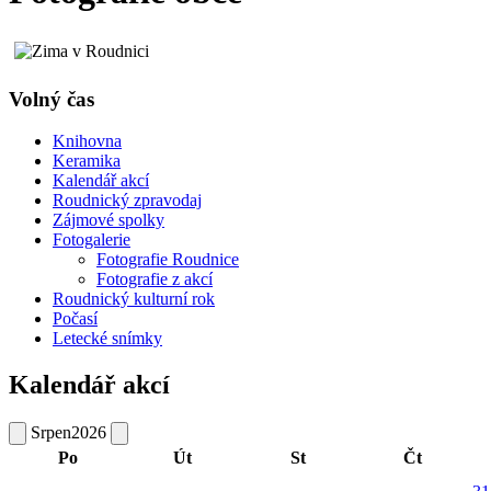
Volný čas
Knihovna
Keramika
Kalendář akcí
Roudnický zpravodaj
Zájmové spolky
Fotogalerie
Fotografie Roudnice
Fotografie z akcí
Roudnický kulturní rok
Počasí
Letecké snímky
Kalendář akcí
Srpen
2026
Po
Út
St
Čt