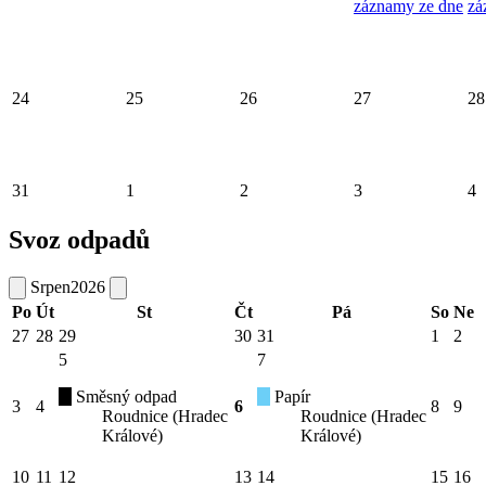
záznamy ze dne
zá
24
25
26
27
28
31
1
2
3
4
Svoz odpadů
Srpen
2026
Po
Út
St
Čt
Pá
So
Ne
27
28
29
30
31
1
2
5
7
Směsný odpad
Papír
3
4
6
8
9
Roudnice (Hradec
Roudnice (Hradec
Králové)
Králové)
10
11
12
13
14
15
16