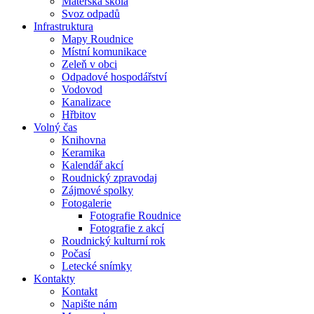
Mateřská škola
Svoz odpadů
Infrastruktura
Mapy Roudnice
Místní komunikace
Zeleň v obci
Odpadové hospodářství
Vodovod
Kanalizace
Hřbitov
Volný čas
Knihovna
Keramika
Kalendář akcí
Roudnický zpravodaj
Zájmové spolky
Fotogalerie
Fotografie Roudnice
Fotografie z akcí
Roudnický kulturní rok
Počasí
Letecké snímky
Kontakty
Kontakt
Napište nám