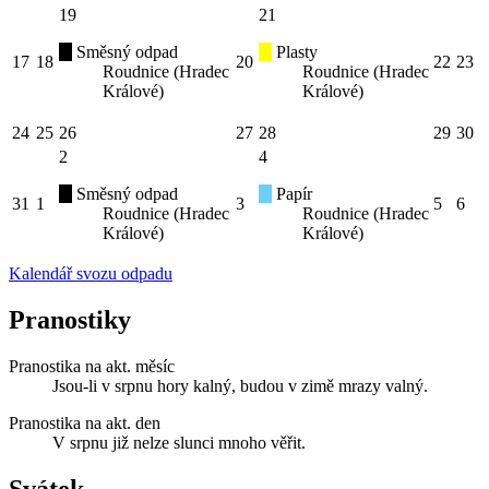
19
21
Směsný odpad
Plasty
17
18
20
22
23
Roudnice (Hradec
Roudnice (Hradec
Králové)
Králové)
24
25
26
27
28
29
30
2
4
Směsný odpad
Papír
31
1
3
5
6
Roudnice (Hradec
Roudnice (Hradec
Králové)
Králové)
Kalendář svozu odpadu
Pranostiky
Pranostika na akt. měsíc
Jsou-li v srpnu hory kalný, budou v zimě mrazy valný.
Pranostika na akt. den
V srpnu již nelze slunci mnoho věřit.
Svátek