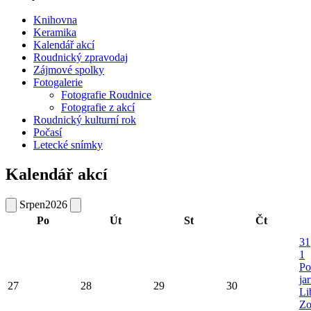
Knihovna
Keramika
Kalendář akcí
Roudnický zpravodaj
Zájmové spolky
Fotogalerie
Fotografie Roudnice
Fotografie z akcí
Roudnický kulturní rok
Počasí
Letecké snímky
Kalendář akcí
Srpen
2026
Po
Út
St
Čt
31
1
Po
ja
27
28
29
30
Li
Zo