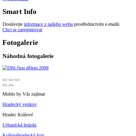
Smart Info
Dostávejte
informace z našeho webu
prostřednictvím e-mailů
Chci se zaregistrovat
Fotogalerie
Náhodná fotogalerie
Mohlo by Vás zajímat
Hradecký venkov
Hradec Králové
Urbanická brázda
Královéhradecký kraj