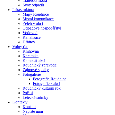
Mateřská škola
Svoz odpadů
Infrastruktura
Mapy Roudnice
Místní komunikace
Zeleň v obci
Odpadové hospodářství
Vodovod
Kanalizace
Hřbitov
Volný čas
Knihovna
Keramika
Kalendář akcí
Roudnický zpravodaj
Zájmové spolky
Fotogalerie
Fotografie Roudnice
Fotografie z akcí
Roudnický kulturní rok
Počasí
Letecké snímky
Kontakty
Kontakt
Napište nám