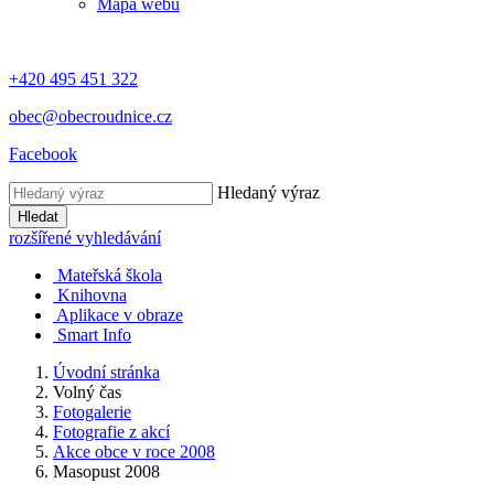
Mapa webu
+420 495 451 322
obec@obecroudnice.cz
Facebook
Hledaný výraz
Hledat
rozšířené vyhledávání
Mateřská škola
Knihovna
Aplikace v obraze
Smart Info
Úvodní stránka
Volný čas
Fotogalerie
Fotografie z akcí
Akce obce v roce 2008
Masopust 2008