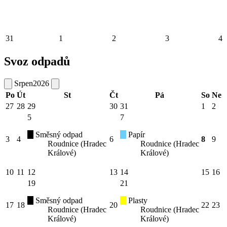
31
1
2
3
4
Svoz odpadů
Srpen
2026
Po
Út
St
Čt
Pá
So
Ne
27
28
29
30
31
1
2
5
7
Směsný odpad
Papír
3
4
6
8
9
Roudnice (Hradec
Roudnice (Hradec
Králové)
Králové)
10
11
12
13
14
15
16
19
21
Směsný odpad
Plasty
17
18
20
22
23
Roudnice (Hradec
Roudnice (Hradec
Králové)
Králové)