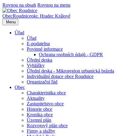
Rovnou na obsah
Rovnou na menu
Obec
Roudnice
okr. Hradec Králové
Menu
Úřad
Úřad
E-podatelna
Povinné informace
Ochrana osobních údajů - GDPR
Úřední deska
Vyhlášky
Úřední deska - Mikroregion urbanická brázda
Individuální dotace obce Roudnice
Organizační řád
Obec
Charakteristika obce
Aktuality
Zastupitelstvo obce
Historie obce
Kronika obce
Územní plán
Rozvojový plán obce
Firmy a služby