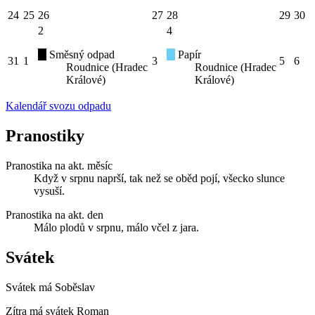
24
25
26
27
28
29
30
2
4
Směsný odpad
Papír
31
1
3
5
6
Roudnice (Hradec
Roudnice (Hradec
Králové)
Králové)
Kalendář svozu odpadu
Pranostiky
Pranostika na akt. měsíc
Když v srpnu naprší, tak než se oběd pojí, všecko slunce
vysuší.
Pranostika na akt. den
Málo plodů v srpnu, málo včel z jara.
Svátek
Svátek má
Soběslav
Zítra má svátek
Roman