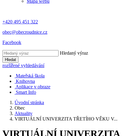
Mapa webu
+420 495 451 322
obec@obecroudnice.cz
Facebook
Hledaný výraz
Hledat
rozšířené vyhledávání
Mateřská škola
Knihovna
Aplikace v obraze
Smart Info
Úvodní stránka
Obec
Aktuality
VIRTUÁLNÍ UNIVERZITA TŘETÍHO VĚKU V...
VIRTUÁLNÍ UNIVERZITA