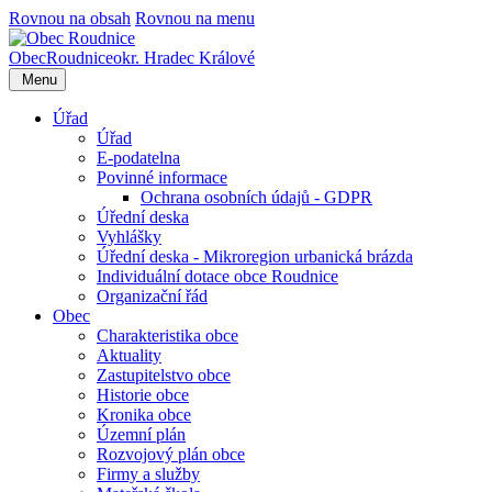
Rovnou na obsah
Rovnou na menu
Obec
Roudnice
okr. Hradec Králové
Menu
Úřad
Úřad
E-podatelna
Povinné informace
Ochrana osobních údajů - GDPR
Úřední deska
Vyhlášky
Úřední deska - Mikroregion urbanická brázda
Individuální dotace obce Roudnice
Organizační řád
Obec
Charakteristika obce
Aktuality
Zastupitelstvo obce
Historie obce
Kronika obce
Územní plán
Rozvojový plán obce
Firmy a služby