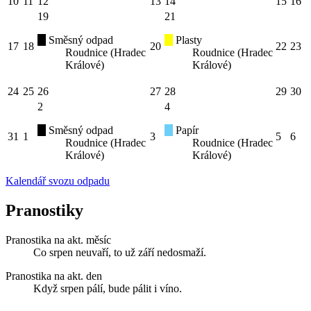
10
11
12
13
14
15
16
19
21
Směsný odpad
Plasty
17
18
20
22
23
Roudnice (Hradec
Roudnice (Hradec
Králové)
Králové)
24
25
26
27
28
29
30
2
4
Směsný odpad
Papír
31
1
3
5
6
Roudnice (Hradec
Roudnice (Hradec
Králové)
Králové)
Kalendář svozu odpadu
Pranostiky
Pranostika na akt. měsíc
Co srpen neuvaří, to už září nedosmaží.
Pranostika na akt. den
Když srpen pálí, bude pálit i víno.