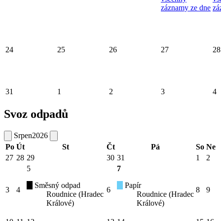
záznamy ze dne
zá
24
25
26
27
28
31
1
2
3
4
Svoz odpadů
Srpen
2026
Po
Út
St
Čt
Pá
So
Ne
27
28
29
30
31
1
2
5
7
Směsný odpad
Papír
3
4
6
8
9
Roudnice (Hradec
Roudnice (Hradec
Králové)
Králové)