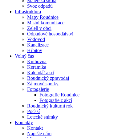
Mateřská škola
Svoz odpadů
Infrastruktura
Mapy Roudnice
Místní komunikace
Zeleň v obci
Odpadové hospodářství
Vodovod
Kanalizace
Hřbitov
Volný čas
Knihovna
Keramika
Kalendář akcí
Roudnický zpravodaj
Zájmové spolky
Fotogalerie
Fotografie Roudnice
Fotografie z akcí
Roudnický kulturní rok
Počasí
Letecké snímky
Kontakty
Kontakt
Napište nám