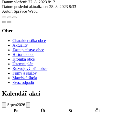
Datum vložení:
22. 8. 2023 8:12
Datum poslední aktualizace:
28. 8. 2023 8:33
Autor:
Správce Webu
Obec
Charakteristika obce
Aktuality
Zastupitelstvo obce
Historie obce
Kronika obce
Územní plán
Rozvojový plán obce
Firmy a služby
Mateřská škola
Svoz odpadů
Kalendář akcí
Srpen
2026
Po
Út
St
Čt