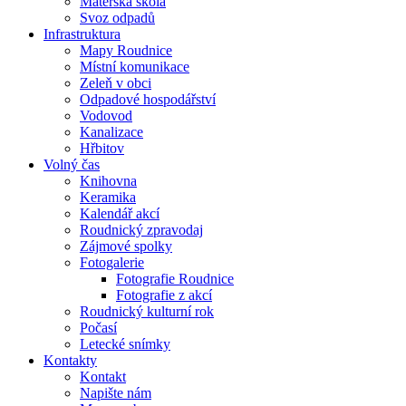
Mateřská škola
Svoz odpadů
Infrastruktura
Mapy Roudnice
Místní komunikace
Zeleň v obci
Odpadové hospodářství
Vodovod
Kanalizace
Hřbitov
Volný čas
Knihovna
Keramika
Kalendář akcí
Roudnický zpravodaj
Zájmové spolky
Fotogalerie
Fotografie Roudnice
Fotografie z akcí
Roudnický kulturní rok
Počasí
Letecké snímky
Kontakty
Kontakt
Napište nám