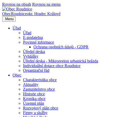
Rovnou na obsah
Rovnou na menu
Obec
Roudnice
okr. Hradec Králové
Menu
Úřad
Úřad
E-podatelna
Povinné informace
Ochrana osobních údajů - GDPR
Úřední deska
Vyhlášky
Úřední deska - Mikroregion urbanická brázda
Individuální dotace obce Roudnice
Organizační řád
Obec
Charakteristika obce
Aktuality
Zastupitelstvo obce
Historie obce
Kronika obce
Územní plán
Rozvojový plán obce
Firmy a služby