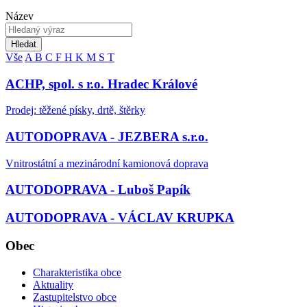
Název
Hledat
Vše
A
B
C
F
H
K
M
S
T
ACHP, spol. s r.o. Hradec Králové
Prodej: těžené písky, drtě, štěrky
AUTODOPRAVA - JEZBERA s.r.o.
Vnitrostátní a mezinárodní kamionová doprava
AUTODOPRAVA - Luboš Papík
AUTODOPRAVA - VÁCLAV KRUPKA
Obec
Charakteristika obce
Aktuality
Zastupitelstvo obce