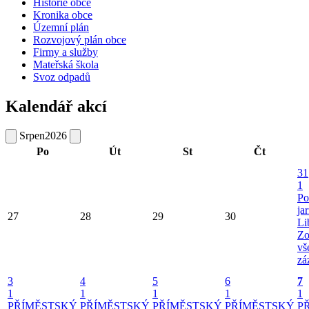
Historie obce
Kronika obce
Územní plán
Rozvojový plán obce
Firmy a služby
Mateřská škola
Svoz odpadů
Kalendář akcí
Srpen
2026
Po
Út
St
Čt
31
1
Po
ja
27
28
29
30
Li
Zo
vš
zá
3
4
5
6
7
1
1
1
1
1
PŘÍMĚSTSKÝ
PŘÍMĚSTSKÝ
PŘÍMĚSTSKÝ
PŘÍMĚSTSKÝ
P