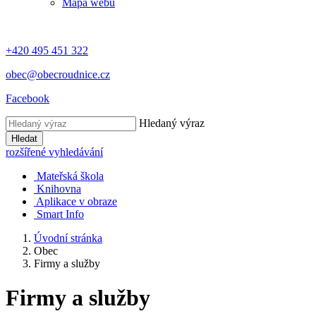
Mapa webu
+420 495 451 322
obec@obecroudnice.cz
Facebook
Hledaný výraz
Hledat
rozšířené vyhledávání
Mateřská škola
Knihovna
Aplikace v obraze
Smart Info
Úvodní stránka
Obec
Firmy a služby
Firmy a služby