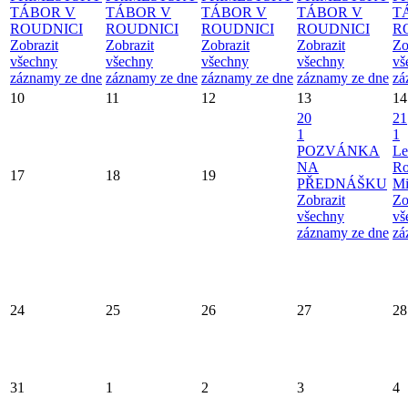
TÁBOR V
TÁBOR V
TÁBOR V
TÁBOR V
T
ROUDNICI
ROUDNICI
ROUDNICI
ROUDNICI
R
Zobrazit
Zobrazit
Zobrazit
Zobrazit
Zo
všechny
všechny
všechny
všechny
vš
záznamy ze dne
záznamy ze dne
záznamy ze dne
záznamy ze dne
zá
10
11
12
13
14
20
21
1
1
POZVÁNKA
Le
NA
Ro
17
18
19
PŘEDNÁŠKU
Mi
Zobrazit
Zo
všechny
vš
záznamy ze dne
zá
24
25
26
27
28
31
1
2
3
4