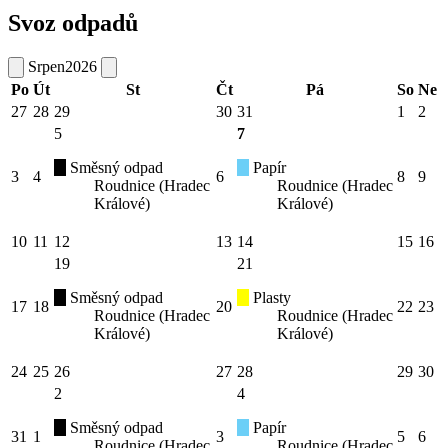
Svoz odpadů
Srpen
2026
Po
Út
St
Čt
Pá
So
Ne
27
28
29
30
31
1
2
5
7
Směsný odpad
Papír
3
4
6
8
9
Roudnice (Hradec
Roudnice (Hradec
Králové)
Králové)
10
11
12
13
14
15
16
19
21
Směsný odpad
Plasty
17
18
20
22
23
Roudnice (Hradec
Roudnice (Hradec
Králové)
Králové)
24
25
26
27
28
29
30
2
4
Směsný odpad
Papír
31
1
3
5
6
Roudnice (Hradec
Roudnice (Hradec